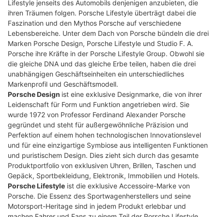
Lifestyle jenseits des Automobils denjenigen anzubieten, die
ihren Träumen folgen. Porsche Lifestyle überträgt dabei die
Faszination und den Mythos Porsche auf verschiedene
Lebensbereiche. Unter dem Dach von Porsche bündeln die drei
Marken Porsche Design, Porsche Lifestyle und Studio F. A.
Porsche ihre Kräfte in der Porsche Lifestyle Group. Obwohl sie
die gleiche DNA und das gleiche Erbe teilen, haben die drei
unabhängigen Geschäftseinheiten ein unterschiedliches
Markenprofil und Geschäftsmodell.
Porsche Design
ist eine exklusive Designmarke, die von ihrer
Leidenschaft für Form und Funktion angetrieben wird. Sie
wurde 1972 von Professor Ferdinand Alexander Porsche
gegründet und steht für außergewöhnliche Präzision und
Perfektion auf einem hohen technologischen Innovationslevel
und für eine einzigartige Symbiose aus intelligenten Funktionen
und puristischem Design. Dies zieht sich durch das gesamte
Produktportfolio von exklusiven Uhren, Brillen, Taschen und
Gepäck, Sportbekleidung, Elektronik, Immobilien und Hotels.
Porsche Lifestyle
ist die exklusive Accessoire-Marke von
Porsche. Die Essenz des Sportwagenherstellers und seine
Motorsport-Heritage sind in jedem Produkt erlebbar und
machen Fahrer und Fans zu einem Teil der Porsche Lifestyle