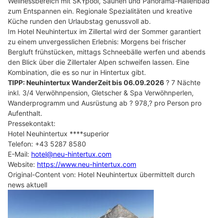
Wellnessbereich mit SKYpool, Saunen und Panorama-Hallenbad
zum Entspannen ein. Regionale Spezialitäten und kreative
Küche runden den Urlaubstag genussvoll ab.
Im Hotel Neuhintertux im Zillertal wird der Sommer garantiert
zu einem unvergesslichen Erlebnis: Morgens bei frischer
Bergluft frühstücken, mittags Schneebälle werfen und abends
den Blick über die Zillertaler Alpen schweifen lassen. Eine
Kombination, die es so nur in Hintertux gibt.
TIPP: Neuhintertux WanderZeit bis 06.09.2026
? 7 Nächte
inkl. 3/4 Verwöhnpension, Gletscher & Spa Verwöhnperlen,
Wanderprogramm und Ausrüstung ab ? 978,? pro Person pro
Aufenthalt.
Pressekontakt:
Hotel Neuhintertux ****superior
Telefon: +43 5287 8580
E-Mail:
hotel@neu-hintertux.com
Website:
https://www.neu-hintertux.com
Original-Content von: Hotel Neuhintertux übermittelt durch
news aktuell