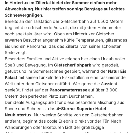
In Hintertux im Zillertal bietet der Sommer einfach mehr
Abwechslung. Nur hier treffen sonnige Bergtage auf echtes
Schneevergnügen.
Bereits an der Talstation der Gletscherbahn auf 1.500 Metern
beginnt die erfrischende Auszeit, die mit jedem Höhenmeter
noch spektakulärer wird. Oben am Hintertuxer Gletscher
erwarten Besucher angenehm kühle Temperaturen, glitzerndes
Eis und ein Panorama, das das Zillertal von seiner schönsten
Seite zeigt.
Besonders Familien und Aktive erleben hier einen Urlaub voller
Spaß und Bewegung. Im
Gletscherflohpark
wird gerodelt,
getubt und im Sommerschnee gespielt, während der
Natur Eis
Palast
mit seinen funkelnden Eiskristallen in eine faszinierende
Welt unter dem Gletscher entführt. Wer gerne die Aussicht
genießt, findet auf der
Panoramaterrasse
auf über 3.000
Metern den perfekten Platz zum Durchatmen.
Der ideale Ausgangspunkt für diese besondere Mischung aus
Sonne und Schnee ist das
4-Sterne-Superior Hotel
Neuhintertux
. Nur wenige Schritte von den Gletscherbahnen
entfernt, beginnt das coole Erlebnis direkt vor der Tür. Nach
Wanderungen oder Biketouren lädt der großzügige