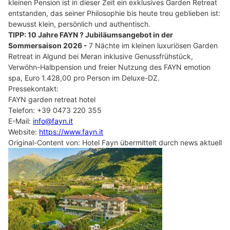
kleinen Pension ist in dieser Zeit ein exklusives Garden Retreat
entstanden, das seiner Philosophie bis heute treu geblieben ist:
bewusst klein, persönlich und authentisch.
TIPP: 10 Jahre FAYN ? Jubiläumsangebot in der
Sommersaison 2026 -
7 Nächte im kleinen luxuriösen Garden
Retreat in Algund bei Meran inklusive Genussfrühstück,
Verwöhn-Halbpension und freier Nutzung des FAYN emotion
spa, Euro 1.428,00 pro Person im Deluxe-DZ.
Pressekontakt:
FAYN garden retreat hotel
Telefon: +39 0473 220 355
E-Mail:
info@fayn.it
Website:
https://www.fayn.it
Original-Content von: Hotel Fayn übermittelt durch news aktuell