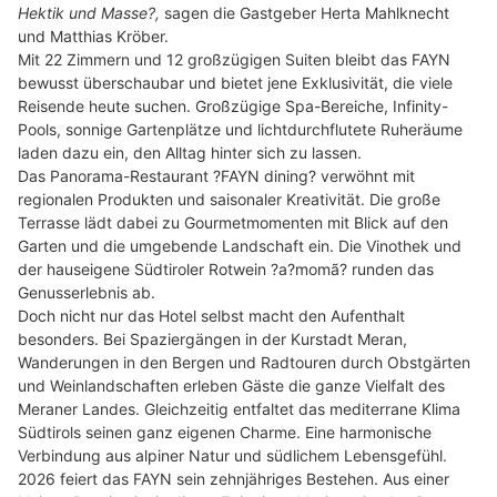
Hektik und Masse?,
sagen die Gastgeber Herta Mahlknecht
und Matthias Kröber.
Mit 22 Zimmern und 12 großzügigen Suiten bleibt das FAYN
bewusst überschaubar und bietet jene Exklusivität, die viele
Reisende heute suchen. Großzügige Spa-Bereiche, Infinity-
Pools, sonnige Gartenplätze und lichtdurchflutete Ruheräume
laden dazu ein, den Alltag hinter sich zu lassen.
Das Panorama-Restaurant ?FAYN dining? verwöhnt mit
regionalen Produkten und saisonaler Kreativität. Die große
Terrasse lädt dabei zu Gourmetmomenten mit Blick auf den
Garten und die umgebende Landschaft ein. Die Vinothek und
der hauseigene Südtiroler Rotwein ?a?momã? runden das
Genusserlebnis ab.
Doch nicht nur das Hotel selbst macht den Aufenthalt
besonders. Bei Spaziergängen in der Kurstadt Meran,
Wanderungen in den Bergen und Radtouren durch Obstgärten
und Weinlandschaften erleben Gäste die ganze Vielfalt des
Meraner Landes. Gleichzeitig entfaltet das mediterrane Klima
Südtirols seinen ganz eigenen Charme. Eine harmonische
Verbindung aus alpiner Natur und südlichem Lebensgefühl.
2026 feiert das FAYN sein zehnjähriges Bestehen. Aus einer