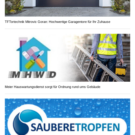
TFTortechnik Mitrovic Goran: Hochwertige Garagentore für Ihr Zuhause
Meier Hauswartungsdienst sorgt für Ordnung rund ums Gebäude