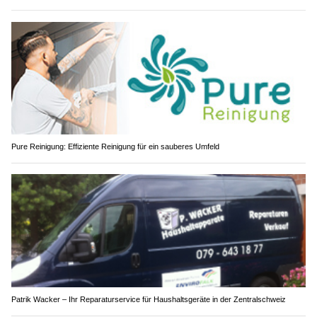
Pure Reinigung: Effiziente Reinigung für ein sauberes Umfeld
Patrik Wacker – Ihr Reparaturservice für Haushaltsgeräte in der Zentralschweiz