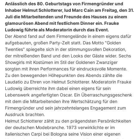
Anlässlich des 80. Geburtstags von Firmengründer und
Inhaber Helmut Schlotterer, lud Marc Cain am Freitag, den 31.
Juli die Mitarbeitenden und Freunde des Hauses zu einem
glamourösen Abend mit festlichem Dinner ein. Frauke
Ludowig führte als Moderatorin durch das Event.
Der Abend fand auf dem Firmengelände in einem eigens dafür
aufgebauten, großen Party-Zelt statt. Das Motto "Golden
Twenties" spiegelte sich in der stimmungsvollen Dekoration,
der mitreißenden Band und den Looks der Gäste wider. Sechs
Showgirls mit Kostümen im Stil der Goldenen Zwanziger
sorgten mit ihren Performances für eindrucksvolle Momente.
Zu den bewegenden Höhepunkten des Abends zählte die
Laudatio zu Ehren von Helmut Schlotterer. Moderatorin Frauke
Ludowig überreichte ihm dabei einen eigens für sein
Lebenswerk angefertigten Oscar. Ein Überraschungsgeschenk
mit dem die Mitarbeitenden ihre Wertschätzung für den
Firmengründer und sein jahrzehntelanges Engagement zum
Ausdruck brachten.
Helmut Schlotterer zählt zu den prägendsten Persönlichkeiten
der deutschen Modebranche. 1973 verwirklichte er im
italienischen Carpi bei Bologna seine Vision einer eigenen