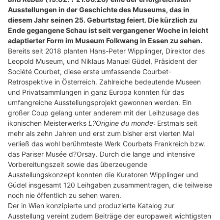
Ausstellungen in der Geschichte des Museums, das in
diesem Jahr seinen 25. Geburtstag feiert. Die kürzlich zu
Ende gegangene Schau ist seit vergangener Woche in leicht
adaptierter Form im Museum Folkwang in Essen zu sehen.
Bereits seit 2018 planten Hans-Peter Wipplinger, Direktor des
Leopold Museum, und Niklaus Manuel Güdel, Präsident der
Société Courbet, diese erste umfassende Courbet-
Retrospektive in Österreich. Zahlreiche bedeutende Museen
und Privatsammlungen in ganz Europa konnten für das
umfangreiche Ausstellungsprojekt gewonnen werden. Ein
großer Coup gelang unter anderem mit der Leihzusage des
ikonischen Meisterwerks
L?Origine du monde
: Erstmals seit
mehr als zehn Jahren und erst zum bisher erst vierten Mal
verließ das wohl berühmteste Werk Courbets Frankreich bzw.
das Pariser Musée d?Orsay. Durch die lange und intensive
Vorbereitungszeit sowie das überzeugende
Ausstellungskonzept konnten die Kuratoren Wipplinger und
Güdel insgesamt 120 Leihgaben zusammentragen, die teilweise
noch nie öffentlich zu sehen waren.
Der in Wien konzipierte und produzierte Katalog zur
Ausstellung vereint zudem Beiträge der europaweit wichtigsten