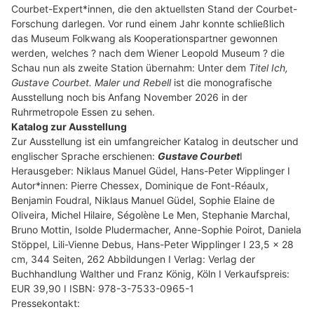
Courbet-Expert*innen, die den aktuellsten Stand der Courbet-
Forschung darlegen. Vor rund einem Jahr konnte schließlich
das Museum Folkwang als Kooperationspartner gewonnen
werden, welches ? nach dem Wiener Leopold Museum ? die
Schau nun als zweite Station übernahm: Unter dem
Titel Ich,
Gustave Courbet. Maler und Rebell
ist die monografische
Ausstellung noch bis Anfang November 2026 in der
Ruhrmetropole Essen zu sehen.
Katalog zur Ausstellung
Zur Ausstellung ist ein umfangreicher Katalog in deutscher und
englischer Sprache erschienen:
Gustave Courbet
I
Herausgeber: Niklaus Manuel Güdel, Hans-Peter Wipplinger I
Autor*innen: Pierre Chessex, Dominique de Font-Réaulx,
Benjamin Foudral, Niklaus Manuel Güdel, Sophie Elaine de
Oliveira, Michel Hilaire, Ségolène Le Men, Stephanie Marchal,
Bruno Mottin, Isolde Pludermacher, Anne-Sophie Poirot, Daniela
Stöppel, Lili-Vienne Debus, Hans-Peter Wipplinger I 23,5 × 28
cm, 344 Seiten, 262 Abbildungen I Verlag: Verlag der
Buchhandlung Walther und Franz König, Köln I Verkaufspreis:
EUR 39,90 I ISBN: 978-3-7533-0965-1
Pressekontakt: