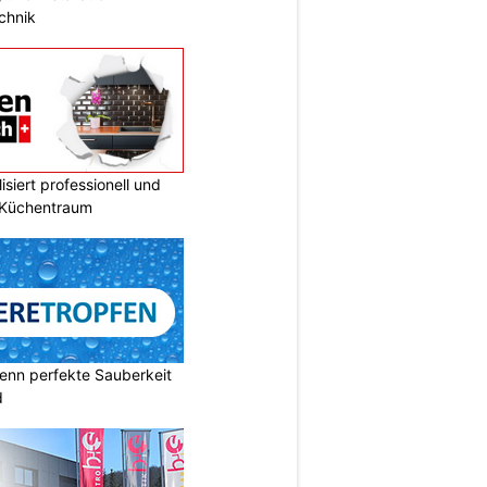
chnik
siert professionell und
n Küchentraum
enn perfekte Sauberkeit
d