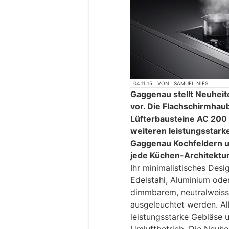
04.11.15
VON
SAMUEL NIES
Gaggenau stellt Neuheit
vor. Die Flachschirmha
Lüfterbausteine AC 200 e
weiteren leistungsstarke
Gaggenau Kochfeldern u
jede Küchen-Architektur
Ihr minimalistisches Des
Edelstahl, Aluminium oder
dimmbarem, neutralweisse
ausgeleuchtet werden. Al
leistungsstarke Gebläse 