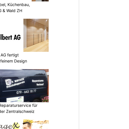
el, Küchenbau,
G & Wald ZH
AG fertigt
 feinem Design
Reparaturservice für
der Zentralschweiz