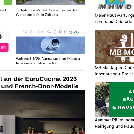
etet
TFTortechnik Mitrovic Goran: Hochwertige
Meier Hauswartungs
Garagentore für Ihr Zuhause
rund ums Gebäude
–
Wohnwerk 1920: Alarmanlagen und Kameras
h
für optimalen Einbruchschutz
MB Montagen GmbH: 
Innenausbau-Projek
rt an der EuroCucina 2026
 und French-Door-Modelle
Aemmer Räumungen 
Reinigung und Hau