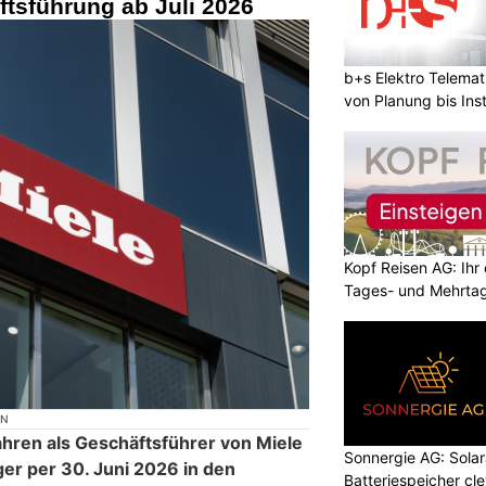
tsführung ab Juli 2026
b+s Elektro Telema
von Planung bis Inst
Kopf Reisen AG: Ihr 
Tages- und Mehrtag
ON
ahren als Geschäftsführer von Miele
Sonnergie AG: Solar
gger per 30. Juni 2026 in den
Batteriespeicher cl