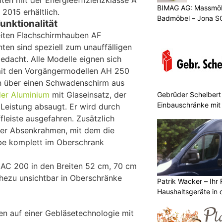
ten mit der Energieeffizienzklasse A
BIMAG AG: Massmöb
2015 erhältlich.
Badmöbel – Jona S
unktionalität
iten Flachschirmhauben AF
nten sind speziell zum unauffälligen
edacht. Alle Modelle eignen sich
mit den Vorgängermodellen AH 250
n über einen Schwadenschirm aus
der Aluminium
mit Glaseinsatz, der
Gebrüder Schelbert 
Einbauschränke mit
Leistung absaugt. Er wird durch
ffleiste ausgefahren. Zusätzlich
erter Absenkrahmen, mit dem die
be komplett im Oberschrank
 AC 200 in den Breiten 52 cm, 70 cm
hezu unsichtbar in Oberschränke
Patrik Wacker – Ihr 
Haushaltsgeräte in 
en auf einer Gebläsetechnologie mit