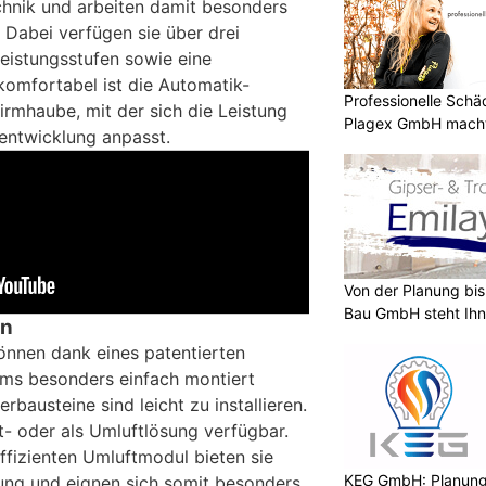
hnik und arbeiten damit besonders
 Dabei verfügen sie über drei
Leistungsstufen sowie eine
komfortabel ist die Automatik-
Professionelle Sch
irmhaube, mit der sich die Leistung
Plagex GmbH macht
entwicklung anpasst.
Von der Planung bis 
Bau GmbH steht Ihn
en
önnen dank eines patentierten
ems besonders einfach montiert
rbausteine sind leicht zu installieren.
ft- oder als Umluftlösung verfügbar.
ffizienten Umluftmodul bieten sie
KEG GmbH: Planung 
ung und eignen sich somit besonders