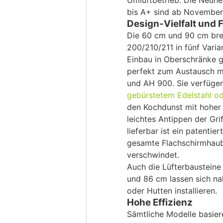
Umluftbetrieb. Die Neuhei
bis A+ sind ab November 
Design-Vielfalt und F
Die 60 cm und 90 cm bre
200/210/211 in fünf Varia
Einbau in Oberschränke g
perfekt zum Austausch 
und AH 900. Sie verfüge
gebürstetem Edelstahl o
den Kochdunst mit hoher 
leichtes Antippen der Gri
lieferbar ist ein patenti
gesamte Flachschirmhau
verschwindet.
Auch die Lüfterbausteine
und 86 cm lassen sich na
oder Hutten installieren.
Hohe Effizienz
Sämtliche Modelle basier