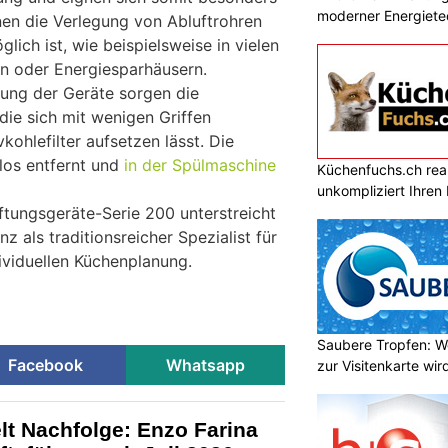
moderner Energiete
nen die Verlegung von Abluftrohren
lich ist, wie beispielsweise in vielen
n oder Energiesparhäusern.
ung der Geräte sorgen die
 die sich mit wenigen Griffen
kohlefilter aufsetzen lässt. Die
mlos entfernt und
in der Spülmaschine
Küchenfuchs.ch reali
unkompliziert Ihre
ftungsgeräte-Serie 200 unterstreicht
als traditionsreicher Spezialist für
ividuellen Küchenplanung.
Saubere Tropfen: W
Facebook
Whatsapp
zur Visitenkarte wir
lt Nachfolge: Enzo Farina