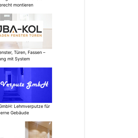
erecht montieren
ster, Türen, Fassen –
ung mit System
 GmbH: Lehmverputze für
derne Gebäude