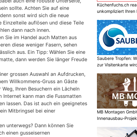
dabei auch eine robuste Unterseite,
Küchenfuchs.ch reali
ein sollte. Achten Sie auf eine
unkompliziert Ihre
 denn sonst wird sich die neue
 Einzelteile auflösen und diese Teile
hlen dann nach innen.
n Sie im Handel auch Matten aus
ieren diese weniger Fasern, sehen
ässlich aus. Ein Tipp: Wählen Sie eine
Saubere Tropfen: W
smatte, dann werden Sie länger Freude
zur Visitenkarte wir
iner grossen Auswahl an Aufdrucken,
inem Willkommens-Gruss an Gäste
r Weg, Ihren Besuchern ein Lächeln
Im Internet kann man die Fussmatten
en lassen. Das ist auch ein geeignetes
in Mitbringsel bei einer
MB Montagen GmbH: 
Innenausbau-Projek
ussen unterwegs? Dann können Sie
ch einen gusseisernen