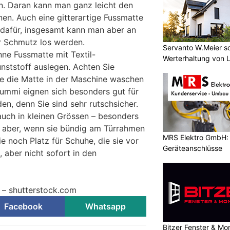
en. Daran kann man ganz leicht den
en. Auch eine gitterartige Fussmatte
t dafür, insgesamt kann man aber an
r Schmutz los werden.
Servanto W.Meier sor
nne Fussmatte mit Textil-
Werterhaltung von 
nststoff auslegen. Achten Sie
ie die Matte in der Maschine waschen
ummi eignen sich besonders gut für
n, denn Sie sind sehr rutschsicher.
auch in kleinen Grössen – besonders
n aber, wenn sie bündig am Türrahmen
MRS Elektro GmbH: E
e noch Platz für Schuhe, die sie vor
Geräteanschlüsse
, aber nicht sofort in den
l – shutterstock.com
Facebook
Whatsapp
Bitzer Fenster & M