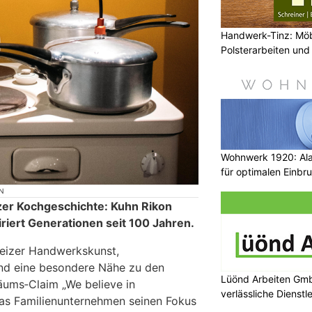
Handwerk-Tinz: Mö
Polsterarbeiten un
Fachbetrieb
Wohnwerk 1920: Al
für optimalen Einbr
N
zer Kochgeschichte: Kuhn Rikon
piriert Generationen seit 100 Jahren.
weizer Handwerkskunst,
und eine besondere Nähe zu den
Lüönd Arbeiten Gmb
äums‑Claim „We believe in
verlässliche Dienstl
das Familienunternehmen seinen Fokus