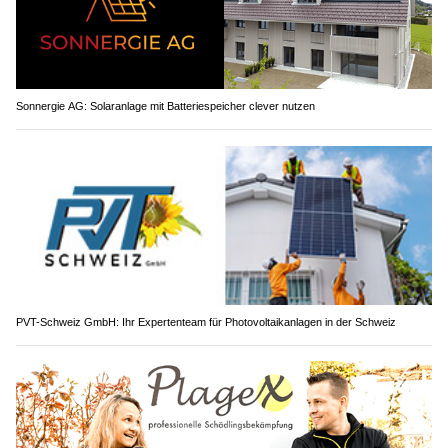
Sonnergie AG: Solaranlage mit Batteriespeicher clever nutzen
PVT-Schweiz GmbH: Ihr Expertenteam für Photovoltaikanlagen in der Schweiz