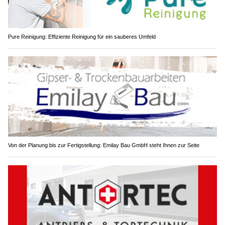
Pure Reinigung: Effiziente Reinigung für ein sauberes Umfeld
Von der Planung bis zur Fertigstellung: Emilay Bau GmbH steht Ihnen zur Seite