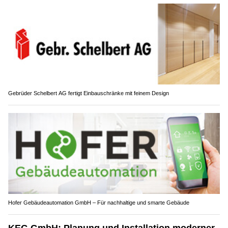
Gebrüder Schelbert AG fertigt Einbauschränke mit feinem Design
Hofer Gebäudeautomation GmbH – Für nachhaltige und smarte Gebäude