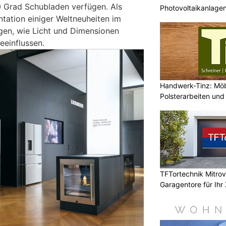
0 Grad Schubladen verfügen. Als
Photovoltaikanlagen
ntation einiger Weltneuheiten im
igen, wie Licht und Dimensionen
eeinflussen.
Handwerk-Tinz: Mö
Polsterarbeiten un
Fachbetrieb
TFTortechnik Mitro
Garagentore für Ihr