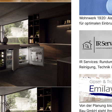
Wohnwerk 1920: Al
für optimalen Einbr
IR Services: Rundum
Reinigung, Technik 
Von der Planung bis 
Bau GmbH steht Ihn