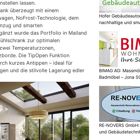
stellen lassen.
rank überzeugt mit einem
Hofer Gebäudeauto
agen, NoFrost-Technologie, dem
nachhaltige und sm
inzug und smarten
gänzt wurde das Portfolio in Mailand
ühlschrank zur optimalen
zwei Temperaturzonen,
zborde. Die TipOpen Funktion
rch kurzes Antippen – ideal für
en und die stilvolle Lagerung edler
BIMAG AG: Massmöb
Badmöbel – Jona S
RE-NOVERS GmbH: A
und Gebäudetechni