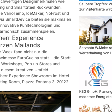
hochwertigen Designmerkmalen wie
Saubere Tropfen: W
ung und SmartSteel Rückwänden.
zur Visitenkarte wir
ie VarioTemp, IceMaker, NoFrost und
via SmartDevice bieten sie maximalen
innovative Kühltechnologien und
harmonisch zusammenspielen.
herr Experience
rzen Mailands
Servanto W.Meier sor
 Week fand nicht nur die
Werterhaltung von 
elmesse EuroCucina statt – die Stadt
n Workshops, Pop up Stores und
 diesem kreativen Umfeld
ebherr Experience Showroom im Hotel
ting Room, Piazza Fontana 3, 20122
KEG GmbH: Planung 
moderner Energiete