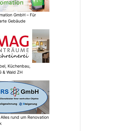
mation GmbH – Für
arte Gebäude
el, Küchenbau,
G & Wald ZH
lles rund um Renovation
k