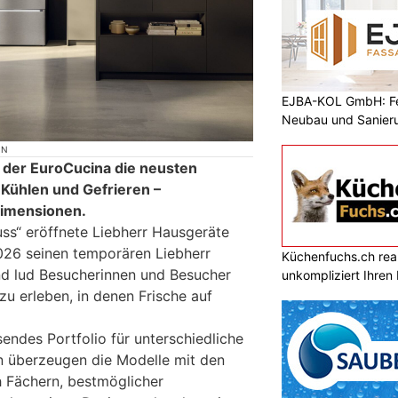
EJBA-KOL GmbH: Fen
Neubau und Sanier
ON
n der EuroCucina die neusten
 Kühlen und Gefrieren –
Dimensionen.
ss“ eröffnete Liebherr Hausgeräte
026 seinen temporären Liebherr
Küchenfuchs.ch reali
 lud Besucherinnen und Besucher
unkompliziert Ihre
u erleben, in denen Frische auf
endes Portfolio für unterschiedliche
n überzeugen die Modelle mit den
h Fächern, bestmöglicher