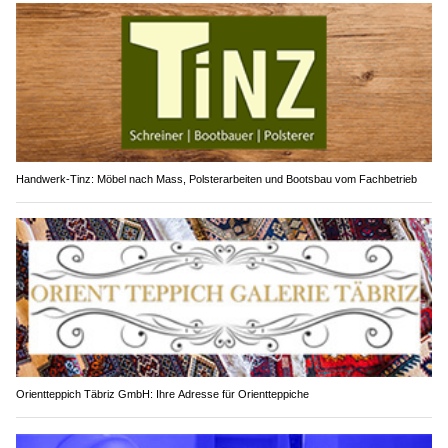
Handwerk-Tinz: Möbel nach Mass, Polsterarbeiten und Bootsbau vom Fachbetrieb
Orientteppich Täbriz GmbH: Ihre Adresse für Orientteppiche