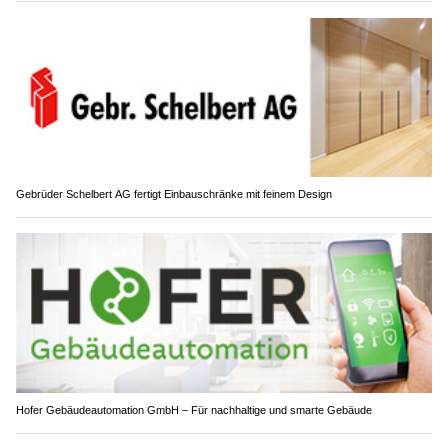
Gebrüder Schelbert AG fertigt Einbauschränke mit feinem Design
Hofer Gebäudeautomation GmbH – Für nachhaltige und smarte Gebäude