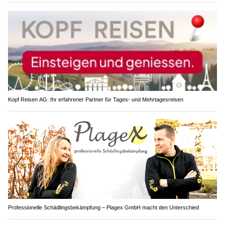
Kopf Reisen AG: Ihr erfahrener Partner für Tages- und Mehrtagesreisen
Professionelle Schädlingsbekämpfung – Plagex GmbH macht den Unterschied