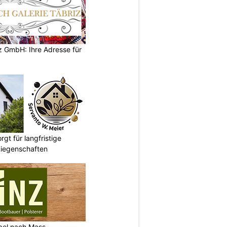
z GmbH: Ihre Adresse für
gt für langfristige
Liegenschaften
bel nach Mass,