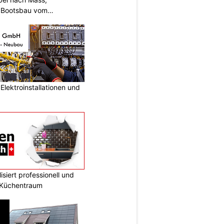
d Bootsbau vom
lektroinstallationen und
siert professionell und
n Küchentraum