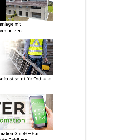
anlage mit
ever nutzen
dienst sorgt für Ordnung
mation GmbH – Für
arte Gebäude