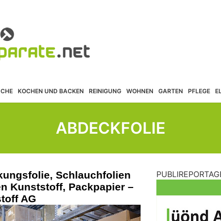
ÜCHE
KOCHEN UND BACKEN
REINIGUNG
WOHNEN
GARTEN
PFLEGE
E
ABDECKFOLIE
kungsfolie, Schlauchfolien
PUBLIREPORTAG
n Kunststoff, Packpapier –
toff AG