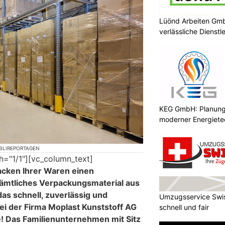
Lüönd Arbeiten Gmb
verlässliche Dienstl
KEG GmbH: Planung 
moderner Energiete
BLIREPORTAGEN
h="1/1"][vc_column_text]
acken Ihrer Waren einen
 sämtliches Verpackungsmaterial aus
das schnell, zuverlässig und
Umzugsservice Swis
ei der Firma Moplast Kunststoff AG
schnell und fair
e! Das Familienunternehmen mit Sitz