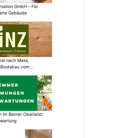
mation GmbH – Für
arte Gebäude
bel nach Mass,
d Bootsbau vom
im Berner Oberland:
swartung