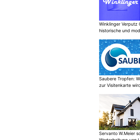
Winklinger Verputz
historische und mo
Saubere Tropfen: W
zur Visitenkarte wir
Servanto W.Meier sor
Werterhaltung von 