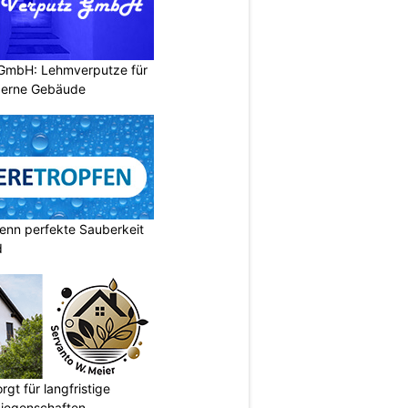
 GmbH: Lehmverputze für
derne Gebäude
enn perfekte Sauberkeit
d
gt für langfristige
Liegenschaften