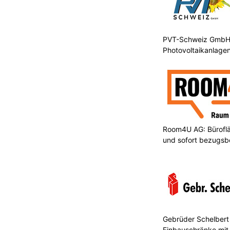
PVT-Schweiz GmbH: 
Photovoltaikanlagen
Room4U AG: Bürofläc
und sofort bezugsbe
Gebrüder Schelbert 
Einbauschränke mit