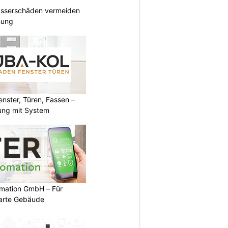
Wasserschäden vermeiden
anung
ster, Türen, Fassen –
ung mit System
mation GmbH – Für
arte Gebäude