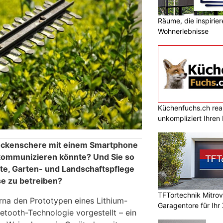
Räume, die inspirie
Wohnerlebnisse
Küchenfuchs.ch reali
unkompliziert Ihre
eckenschere mit einem Smartphone
kommunizieren könnte? Und Sie so
te, Garten- und Landschaftspflege
se zu betreiben?
TFTortechnik Mitro
na den Prototypen eines Lithium-
Garagentore für Ihr
uetooth-Technologie vorgestellt – ein