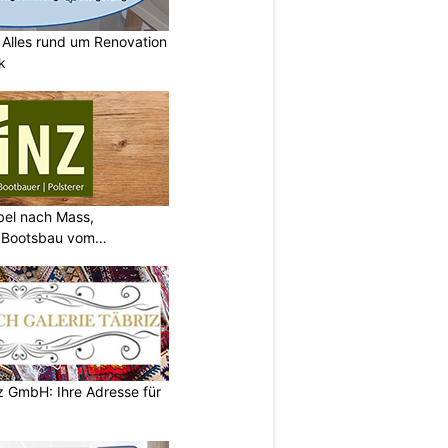
lles rund um Renovation
k
bel nach Mass,
d Bootsbau vom
z GmbH: Ihre Adresse für