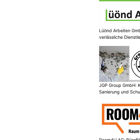
Lüönd Arbeiten Gmb
verlässliche Dienstl
JGP Group GmbH: K
Sanierung und Schu
Room4U AG: Bürofläc