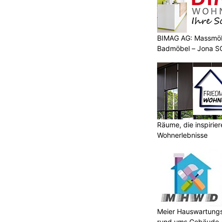
BIMAG AG: Massmöb
Badmöbel – Jona S
Räume, die inspirie
Wohnerlebnisse
Meier Hauswartungs
rund ums Gebäude