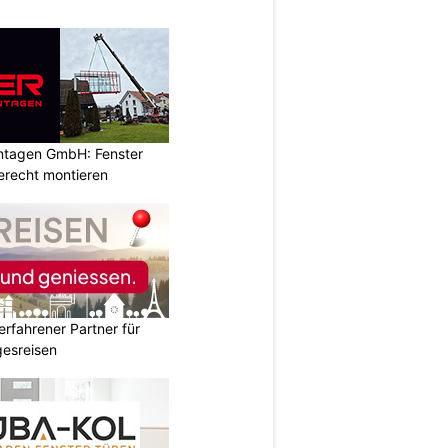
ontagen GmbH: Fenster
erecht montieren
erfahrener Partner für
esreisen