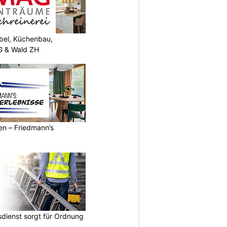
el, Küchenbau,
G & Wald ZH
ren – Friedmann’s
dienst sorgt für Ordnung