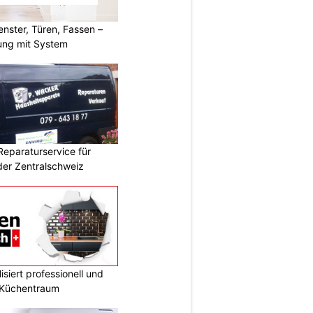
ster, Türen, Fassen –
ung mit System
Reparaturservice für
der Zentralschweiz
siert professionell und
n Küchentraum