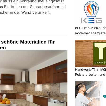
ier muss ein Schraubdübel eingesetzt
as Eindrehen der Schraube aufspreizt
icher in der Wand verankert.
KEG GmbH: Planung 
moderner Energiete
 schöne Materialien für
ten
Handwerk-Tinz: Mö
Polsterarbeiten un
Fachbetrieb