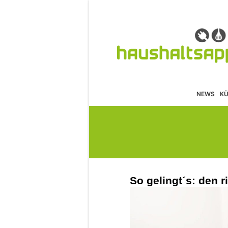
NEWS
K
So gelingt´s: den 