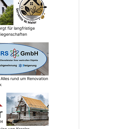
gt für langfristige
Liegenschaften
lles rund um Renovation
k
vice von Kessler