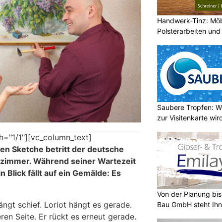
Handwerk-Tinz: Mö
Polsterarbeiten un
Fachbetrieb
Saubere Tropfen: W
zur Visitenkarte wir
h="1/1"][vc_column_text]
en Sketche betritt der deutsche
nzimmer. Während seiner Wartezeit
n Blick fällt auf ein Gemälde: Es
Von der Planung bis 
ängt schief. Loriot hängt es gerade.
Bau GmbH steht Ihn
ren Seite. Er rückt es erneut gerade.