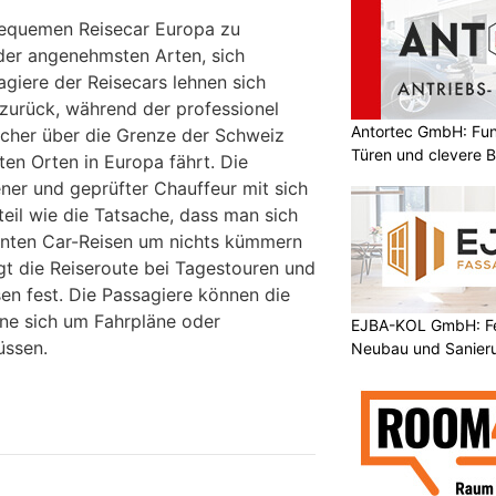
bequemen Reisecar Europa zu
 der angenehmsten Arten, sich
giere der Reisecars lehnen sich
 zurück, während der professionel
Antortec GmbH: Funk
sicher über die Grenze der Schweiz
Türen und clevere 
ten Orten in Europa fährt. Die
rener und geprüfter Chauffeur mit sich
rteil wie die Tatsache, dass man sich
anten Car-Reisen um nichts kümmern
gt die Reiseroute bei Tagestouren und
en fest. Die Passagiere können die
ne sich um Fahrpläne oder
EJBA-KOL GmbH: Fen
üssen.
Neubau und Sanier