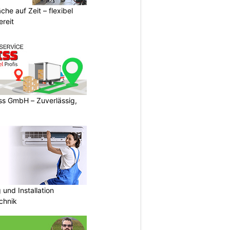
he auf Zeit – flexibel
reit
s GmbH – Zuverlässig,
und Installation
chnik