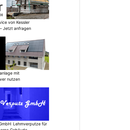
vice von Kessler
 Jetzt anfragen
anlage mit
ever nutzen
 GmbH: Lehmverputze für
derne Gebäude