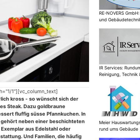
RE-NOVERS GmbH: A
und Gebäudetechni
IR Services: Rundum
Reinigung, Technik 
h="1/1"][vc_column_text]
rlich kross - so wünscht sich der
hes Steak. Dazu goldbraune
essert fluffig süsse Pfannkuchen. In
 gehört neben einer beschichteten
Meier Hauswartungs
 Exemplar aus Edelstahl oder
rund ums Gebäude
tattung. Und Familien, die häufig