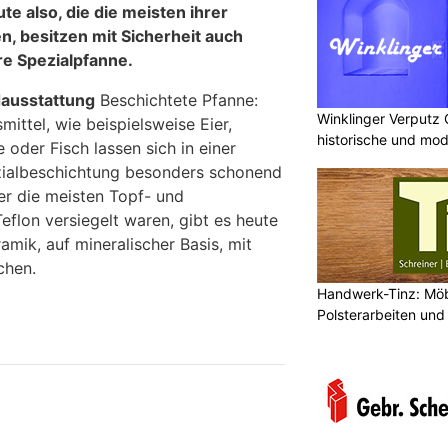
te also, die die meisten ihrer
n, besitzen mit Sicherheit auch
re Spezialpfanne.
ausstattung
Beschichtete Pfanne:
Winklinger Verputz
ittel, wie beispielsweise Eier,
historische und mo
 oder Fisch lassen sich in einer
ezialbeschichtung besonders schonend
er die meisten Topf- und
eflon versiegelt waren, gibt es heute
mik, auf mineralischer Basis, mit
lchen.
Handwerk-Tinz: Mö
Polsterarbeiten un
Fachbetrieb