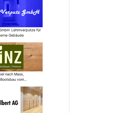
 GmbH: Lehmverputze für
derne Gebäude
bel nach Mass,
d Bootsbau vom