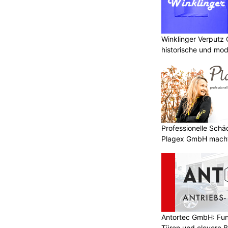
Winklinger Verputz
historische und mo
Professionelle Sch
Plagex GmbH macht
Antortec GmbH: Funk
Türen und clevere 