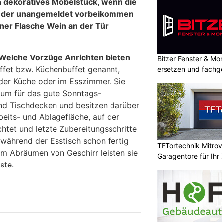
h dekoratives Möbelstück, wenn die
ieder unangemeldet vorbeikommen
iner Flasche Wein an der Tür
 Welche Vorzüge Anrichten bieten
Bitzer Fenster & M
uffet bzw. Küchenbuffet genannt,
ersetzen und fachg
 der Küche oder im Esszimmer. Sie
aum für das gute Sonntags-
und Tischdecken und besitzen darüber
beits- und Ablagefläche, auf der
htet und letzte Zubereitungsschritte
 während der Esstisch schon fertig
TFTortechnik Mitro
im Abräumen von Geschirr leisten sie
Garagentore für Ihr
ste.