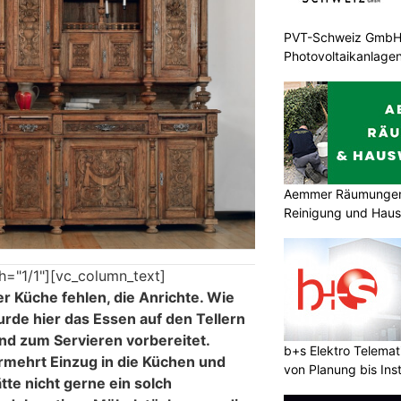
PVT-Schweiz GmbH: 
Photovoltaikanlagen
Aemmer Räumungen 
Reinigung und Hau
h="1/1"][vc_column_text]
er Küche fehlen, die Anrichte. Wie
rde hier das Essen auf den Tellern
und zum Servieren vorbereitet.
b+s Elektro Telema
ermehrt Einzug in die Küchen und
von Planung bis Inst
te nicht gerne ein solch