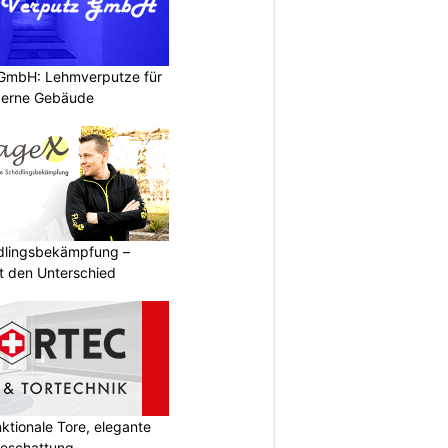
 GmbH: Lehmverputze für
derne Gebäude
ädlingsbekämpfung –
 den Unterschied
tionale Tore, elegante
Beschattung