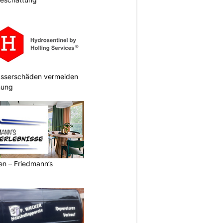
Wasserschäden vermeiden
anung
ren – Friedmann’s