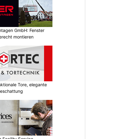
ontagen GmbH: Fenster
erecht montieren
tionale Tore, elegante
Beschattung
 Facility Service –