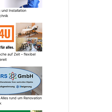
und Installation
chnik
he auf Zeit – flexibel
reit
lles rund um Renovation
k