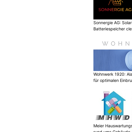
Sonnergie AG: Solar
Batteriespeicher cl
Wohnwerk 1920: Al
für optimalen Einbr
Meier Hauswartungs
rund ums Gebäude