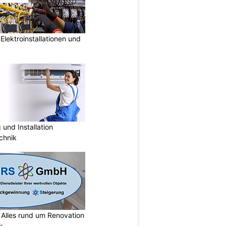
lektroinstallationen und
und Installation
chnik
lles rund um Renovation
k