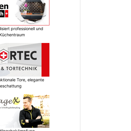
siert professionell und
n Küchentraum
tionale Tore, elegante
Beschattung
ädlingsbekämpfung –