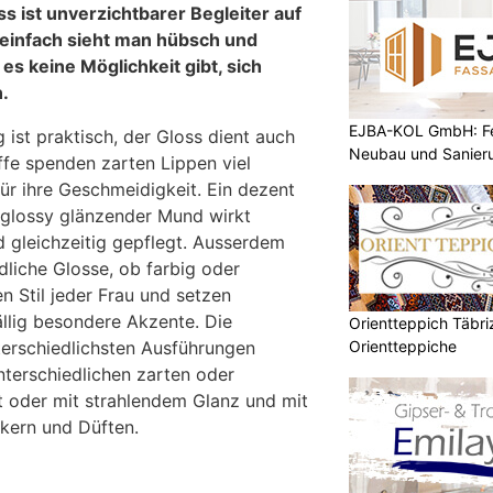
ss ist unverzichtbarer Begleiter auf
d einfach sieht man hübsch und
es keine Möglichkeit gibt, sich
.
EJBA-KOL GmbH: Fen
ist praktisch, der Gloss dient auch
Neubau und Sanier
offe spenden zarten Lippen viel
ür ihre Geschmeidigkeit. Ein dezent
glossy glänzender Mund wirkt
d gleichzeitig gepflegt. Ausserdem
dliche Glosse, ob farbig oder
en Stil jeder Frau und setzen
ällig besondere Akzente. Die
Orientteppich Täbri
Orientteppiche
terschiedlichsten Ausführungen
 unterschiedlichen zarten oder
t oder mit strahlendem Glanz und mit
kern und Düften.