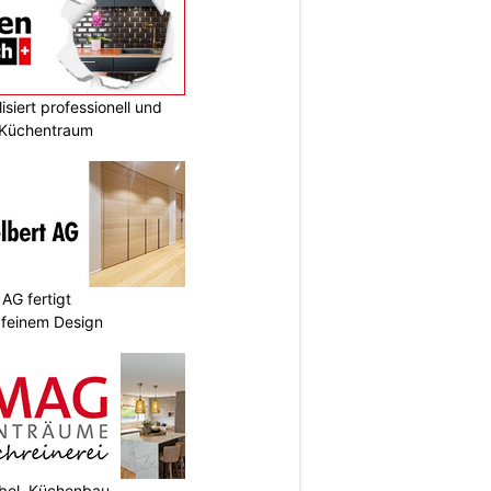
siert professionell und
n Küchentraum
AG fertigt
 feinem Design
el, Küchenbau,