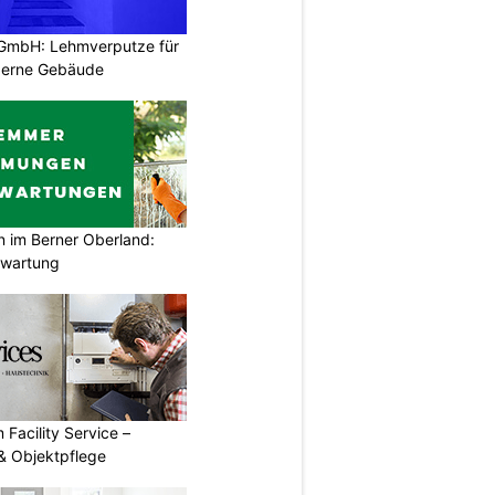
 GmbH: Lehmverputze für
derne Gebäude
im Berner Oberland:
swartung
 Facility Service –
& Objektpflege