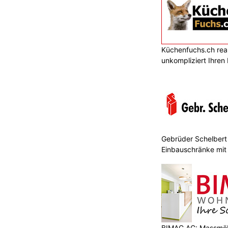
Küchenfuchs.ch reali
unkompliziert Ihre
Gebrüder Schelbert 
Einbauschränke mit
BIMAG AG: Massmöb