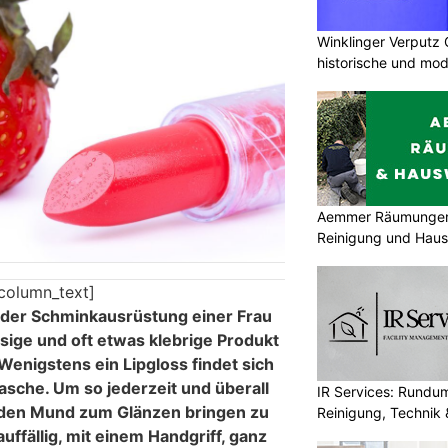
Winklinger Verputz
historische und mo
Aemmer Räumungen 
Reinigung und Hau
column_text]
eder Schminkausrüstung einer Frau
ssige und oft etwas klebrige Produkt
 Wenigstens ein Lipgloss findet sich
tasche. Um so jederzeit und überall
IR Services: Rundum
 den Mund zum Glänzen bringen zu
Reinigung, Technik 
uffällig, mit einem Handgriff, ganz