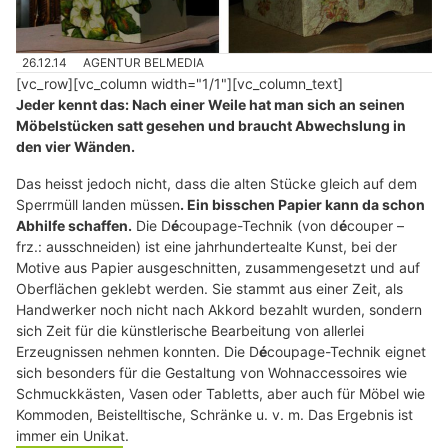
26.12.14
AGENTUR BELMEDIA
[vc_row][vc_column width="1/1"][vc_column_text]
Jeder kennt das: Nach einer Weile hat man sich an seinen
Möbelstücken satt gesehen und braucht Abwechslung in
den vier Wänden.
Das heisst jedoch nicht, dass die alten Stücke gleich auf dem
Sperrmüll landen müssen
. Ein bisschen Papier kann da schon
Abhilfe schaffen.
Die D
é
coupage-Technik (von d
é
couper –
frz.: ausschneiden) ist eine jahrhundertealte Kunst, bei der
Motive aus Papier ausgeschnitten, zusammengesetzt und auf
Oberflächen geklebt werden. Sie stammt aus einer Zeit, als
Handwerker noch nicht nach Akkord bezahlt wurden, sondern
sich Zeit für die künstlerische Bearbeitung von allerlei
Erzeugnissen nehmen konnten. Die D
é
coupage-Technik eignet
sich besonders für die Gestaltung von Wohnaccessoires wie
Schmuckkästen, Vasen oder Tabletts, aber auch für Möbel wie
Kommoden, Beistelltische, Schränke u. v. m. Das Ergebnis ist
immer ein Unikat.