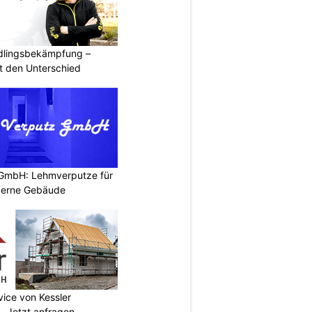
ädlingsbekämpfung –
 den Unterschied
 GmbH: Lehmverputze für
derne Gebäude
vice von Kessler
 Jetzt anfragen