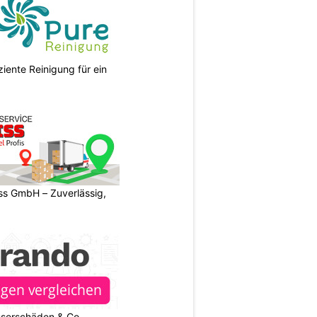
ziente Reinigung für ein
s GmbH – Zuverlässig,
sserschäden & Co. –