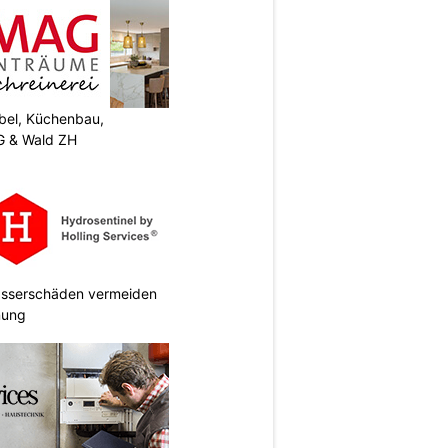
el, Küchenbau,
G & Wald ZH
Wasserschäden vermeiden
anung