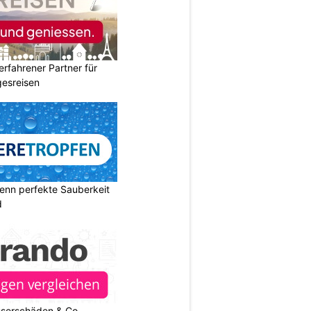
erfahrener Partner für
esreisen
enn perfekte Sauberkeit
d
sserschäden & Co. –