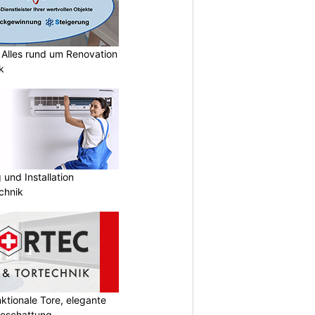
lles rund um Renovation
k
und Installation
chnik
tionale Tore, elegante
Beschattung