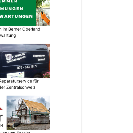
im Berner Oberland:
swartung
Reparaturservice für
der Zentralschweiz
vice von Kessler