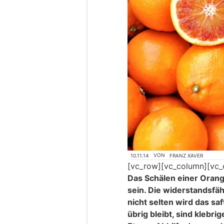
10.11.14
VON
FRANZ XAVER
[vc_row][vc_column][vc_
Das Schälen einer Oran
sein. Die widerstandsfäh
nicht selten wird das saf
übrig bleibt, sind klebr