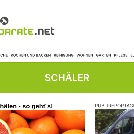
ÜCHE
KOCHEN UND BACKEN
REINIGUNG
WOHNEN
GARTEN
PFLEGE
E
SCHÄLER
älen - so geht´s!
PUBLIREPORTAG