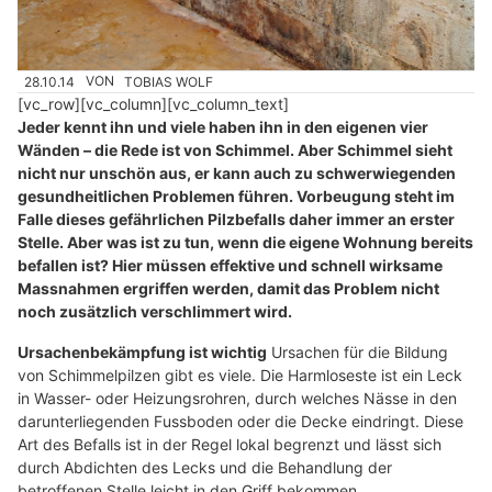
28.10.14
VON
TOBIAS WOLF
[vc_row][vc_column][vc_column_text]
Jeder kennt ihn und viele haben ihn in den eigenen vier
Wänden – die Rede ist von Schimmel. Aber Schimmel sieht
nicht nur unschön aus, er kann auch zu schwerwiegenden
gesundheitlichen Problemen führen. Vorbeugung steht im
Falle dieses gefährlichen Pilzbefalls daher immer an erster
Stelle. Aber was ist zu tun, wenn die eigene Wohnung bereits
befallen ist? Hier müssen effektive und schnell wirksame
Massnahmen ergriffen werden, damit das Problem nicht
noch zusätzlich verschlimmert wird.
Ursachenbekämpfung ist wichtig
Ursachen für die Bildung
von Schimmelpilzen gibt es viele. Die Harmloseste ist ein Leck
in Wasser- oder Heizungsrohren, durch welches Nässe in den
darunterliegenden Fussboden oder die Decke eindringt. Diese
Art des Befalls ist in der Regel lokal begrenzt und lässt sich
durch Abdichten des Lecks und die Behandlung der
betroffenen Stelle leicht in den Griff bekommen.