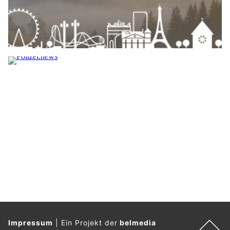
Impressum
|
Ein Projekt der
belmedia