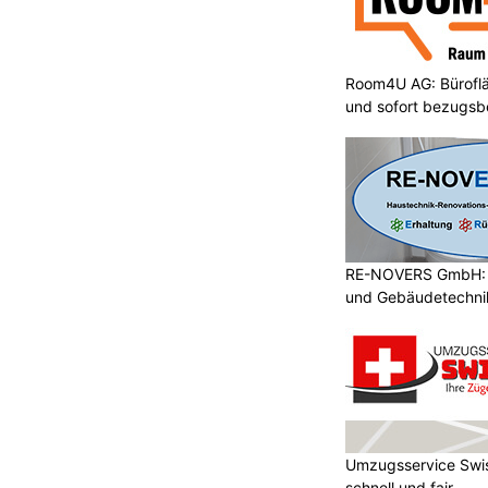
Room4U AG: Bürofläc
und sofort bezugsbe
RE-NOVERS GmbH: A
und Gebäudetechni
Umzugsservice Swis
schnell und fair