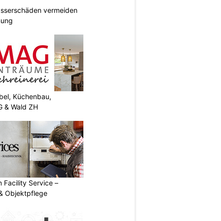
Wasserschäden vermeiden
anung
el, Küchenbau,
G & Wald ZH
 Facility Service –
& Objektpflege