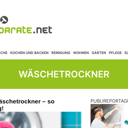
ÜCHE
KOCHEN UND BACKEN
REINIGUNG
WOHNEN
GARTEN
PFLEGE
E
WÄSCHETROCKNER
schetrockner – so
PUBLIREPORTAG
g!