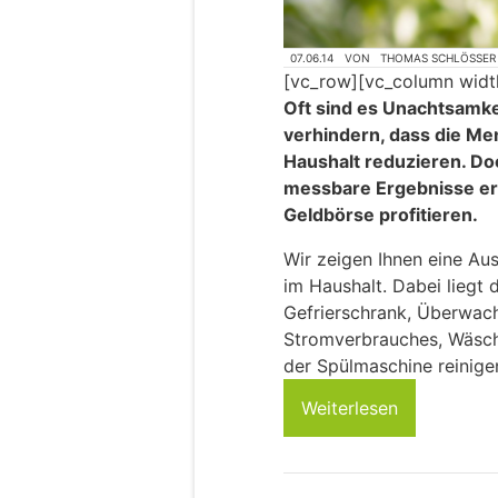
07.06.14
VON
THOMAS SCHLÖSSER
[vc_row][vc_column widt
Oft sind es Unachtsamke
verhindern, dass die M
Haushalt reduzieren. Doc
messbare Ergebnisse er
Geldbörse profitieren.
Wir zeigen Ihnen eine Au
im Haushalt. Dabei liegt 
Gefrierschrank, Überwac
Stromverbrauches, Wäsch
der Spülmaschine reinig
Weiterlesen