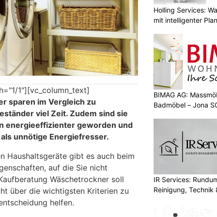
Holling Services: 
mit intelligenter Pl
h="1/1"][vc_column_text]
BIMAG AG: Massmöb
 sparen im Vergleich zu
Badmöbel – Jona S
tänder viel Zeit. Zudem sind sie
n energieeffizienter geworden und
 als unnötige Energiefresser.
n Haushaltsgeräte gibt es auch beim
enschaften, auf die Sie nicht
Kaufberatung Wäschetrockner soll
IR Services: Rundum
Reinigung, Technik 
ht über die wichtigsten Kriterien zu
fentscheidung helfen.