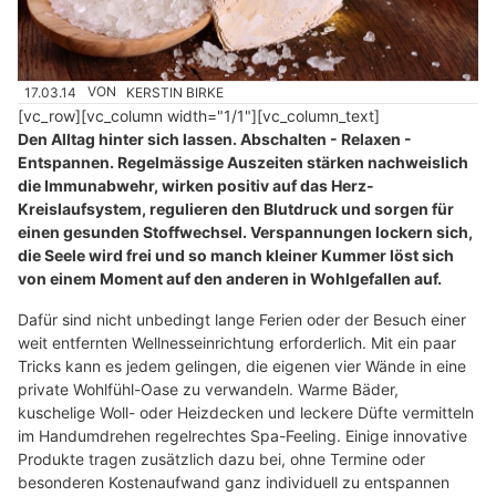
17.03.14
VON
KERSTIN BIRKE
[vc_row][vc_column width="1/1"][vc_column_text]
Den Alltag hinter sich lassen. Abschalten - Relaxen -
Entspannen. Regelmässige Auszeiten stärken nachweislich
die Immunabwehr, wirken positiv auf das Herz-
Kreislaufsystem, regulieren den Blutdruck und sorgen für
einen gesunden Stoffwechsel. Verspannungen lockern sich,
die Seele wird frei und so manch kleiner Kummer löst sich
von einem Moment auf den anderen in Wohlgefallen auf.
Dafür sind nicht unbedingt lange Ferien oder der Besuch einer
weit entfernten Wellnesseinrichtung erforderlich. Mit ein paar
Tricks kann es jedem gelingen, die eigenen vier Wände in eine
private Wohlfühl-Oase zu verwandeln. Warme Bäder,
kuschelige Woll- oder Heizdecken und leckere Düfte vermitteln
im Handumdrehen regelrechtes Spa-Feeling. Einige innovative
Produkte tragen zusätzlich dazu bei, ohne Termine oder
besonderen Kostenaufwand ganz individuell zu entspannen