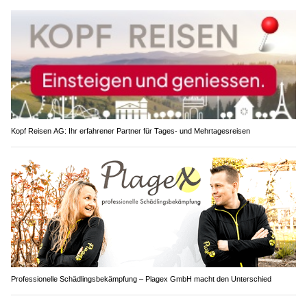
Kopf Reisen AG: Ihr erfahrener Partner für Tages- und Mehrtagesreisen
Professionelle Schädlingsbekämpfung – Plagex GmbH macht den Unterschied