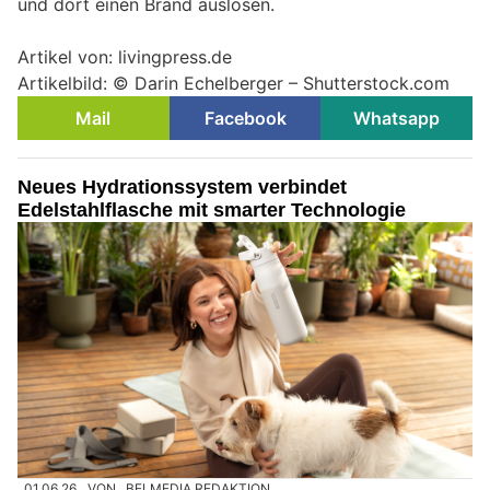
und dort einen Brand auslösen.
Artikel von: livingpress.de
Artikelbild: © Darin Echelberger – Shutterstock.com
Mail
Facebook
Whatsapp
Neues Hydrationssystem verbindet
Edelstahlflasche mit smarter Technologie
01.06.26
VON
BELMEDIA REDAKTION