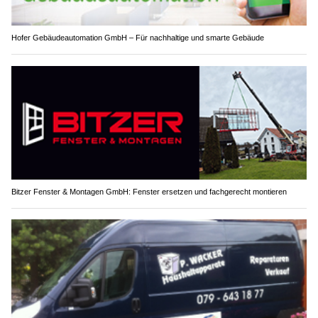
Hofer Gebäudeautomation GmbH – Für nachhaltige und smarte Gebäude
Bitzer Fenster & Montagen GmbH: Fenster ersetzen und fachgerecht montieren