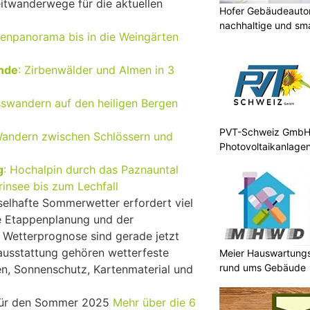
eitwanderwege für die aktuellen
Hofer Gebäudeauto
nachhaltige und sm
enpanorama bis in die Weingärten
unde
: Zirbenwälder und Almen in 3
sswandern auf den heiligen Bergen
PVT-Schweiz GmbH: 
Wandern zwischen Schlössern und
Photovoltaikanlagen
g
: Hochalpin durch das Paznauntal
insee bis zum Lechfall
lhafte Sommerwetter erfordert viel
le Etappenplanung und der
e Wetterprognose sind gerade jetzt
ausstattung gehören wetterfeste
Meier Hauswartungs
rund ums Gebäude
n, Sonnenschutz, Kartenmaterial und
für den Sommer 2025
Mehr über die 6