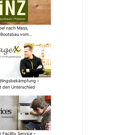
bel nach Mass,
d Bootsbau vom
ädlingsbekämpfung –
 den Unterschied
 Facility Service –