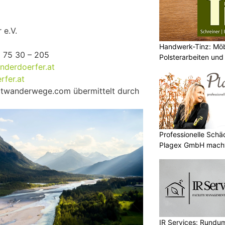
 e.V.
Handwerk-Tinz: Mö
5 75 30 – 205
Polsterarbeiten un
nderdoerfer.at
Fachbetrieb
fer.at
eitwanderwege.com übermittelt durch
Professionelle Sch
Plagex GmbH macht
IR Services: Rundum