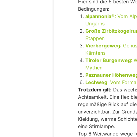
Hier sind die 6 besten W
Bedingungen:
alpannonia®
: Vom Alp
Ungarns
Große Zirbitzkogelr
Etappen
Vierbergeweg
: Genu
Kärntens
Tiroler Burgenweg
: 
Mythen
Paznauner Höhenwe
Lechweg
: Vom Formar
Trotzdem gilt:
Das wechse
Achtsamkeit. Eine flexib
regelmäßige Blick auf di
unverzichtbar. Zur Grund
Kleidung, warme Schichte
eine Stirnlampe.
Top 6 Weitwanderwege 