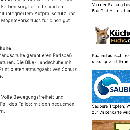
Von der Planung bis 
n Farben sorgt er mit smarten
Bau GmbH steht Ihn
it integriertem Aufprallschutz und
Magnetverschluss für einen gut
huhe
andschuhe garantieren Radspaß
Küchenfuchs.ch reali
unkompliziert Ihre
aturen. Die Bike-Handschuhe mit
rint bieten atmungsaktiven Schutz
e.
t
Volle Bewegungsfreiheit und
Fall des Falles: mit den bequemen
Saubere Tropfen: W
rn.
zur Visitenkarte wir