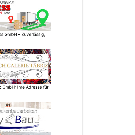
s GmbH – Zuverlässig,
z GmbH: Ihre Adresse für