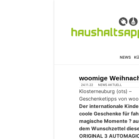
NEWS
K
woomige Weihnac
24.11.22
NEWS AKTUELL
Klosterneuburg (ots) –
Geschenketipps von woom
Der internationale Kind
coole Geschenke für fah
magische Momente ? au
dem Wunschzettel dies
ORIGINAL 3 AUTOMAGIC 