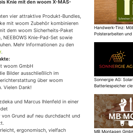
 bis Knie mit den woom X-MAS-
en vier attraktive Produkt-Bundles,
ike mit woom Zubehör kombinieren
Handwerk-Tinz: Mö
 mit dem woom Sicherheits-Paket
Polsterarbeiten un
m, NEEBOWS Knie-Pad-Set sowie
Fachbetrieb
en. Mehr Informationen zu den
r
.
ukte:
ght woom GmbH
ie Bilder ausschließlich im
Sonnergie AG: Solar
erichterstattung über woom
Batteriespeicher cl
. Vielen Dank!
zdeka und Marcus Ihlenfeld in einer
ndet
 von Grund auf neu durchdacht und
t.
leicht, ergonomisch, vielfach
MB Montagen GmbH: 