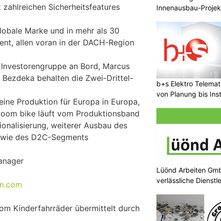
 zahlreichen Sicherheitsfeatures
Innenausbau-Projek
lobale Marke und in mehr als 30
ent, allen voran in der DACH-Region
 Investorengruppe an Bord, Marcus
n Bezdeka behalten die Zwei-Drittel-
b+s Elektro Telema
von Planung bis Inst
eine Produktion für Europa in Europa,
oom bike läuft vom Produktionsband
ionalisierung, weiterer Ausbau des
owie des D2C-Segments
Manager
Lüönd Arbeiten Gmb
verlässliche Dienstl
om.com
om Kinderfahrräder übermittelt durch