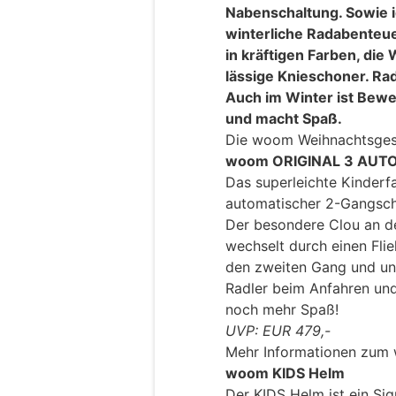
Nabenschaltung. Sowie i
winterliche Radabenteue
in kräftigen Farben, d
lässige Knieschoner. Ra
Auch im Winter ist Bewe
und macht Spaß.
Die woom Weihnachtsges
woom ORIGINAL 3 AUT
Das superleichte Kinderf
automatischer 2-Gangscha
Der besondere Clou an d
wechselt durch einen Fli
den zweiten Gang und unt
Radler beim Anfahren un
noch mehr Spaß!
UVP: EUR 479,-
Mehr Informationen zu
woom KIDS Helm
Der KIDS Helm ist ein Si