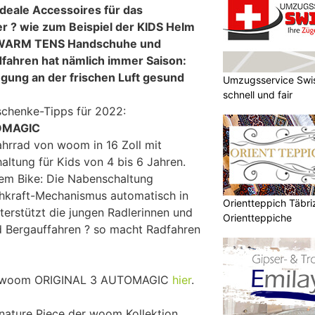
deale Accessoires für das
r ? wie zum Beispiel der KIDS Helm
ie WARM TENS Handschuhe und
dfahren hat nämlich immer Saison:
gung an der frischen Luft gesund
Umzugsservice Swis
schnell und fair
chenke-Tipps für 2022:
OMAGIC
ahrrad von woom in 16 Zoll mit
ltung für Kids von 4 bis 6 Jahren.
em Bike: Die Nabenschaltung
ehkraft-Mechanismus automatisch in
Orientteppich Täbri
erstützt die jungen Radlerinnen und
Orientteppiche
d Bergauffahren ? so macht Radfahren
m woom ORIGINAL 3 AUTOMAGIC
hier
.
gnature Piece der woom Kollektion.