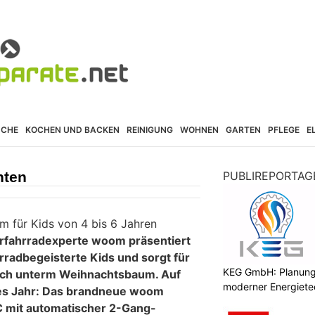
ÜCHE
KOCHEN UND BACKEN
REINIGUNG
WOHNEN
GARTEN
PFLEGE
E
hten
PUBLIREPORTAG
 für Kids von 4 bis 6 Jahren
erfahrradexperte woom präsentiert
rradbegeisterte Kids und sorgt für
KEG GmbH: Planung 
ch unterm Weihnachtsbaum. Auf
moderner Energiete
es Jahr: Das brandneue woom
mit automatischer 2-Gang-