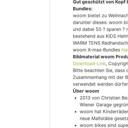
Gut geschützt von Kopf
Bundles:
woom bietet zu Weihnacht
darunter dieses: woom b
und dabei 50 ? sparen ?
bestehend aus KIDS Hel
WARM TENS Radhandschuh
woom X-mas-Bundles
hie
Bildmaterial woom Prod
Download-Link
, Copyri
Bitte beachten Sie, dass d
Zusammenhang mit der B
verwendet werden dürfen
Über woom
2013 von Christian Be
Wiener Garage gegrü
woom hat Kinderräder
neue Maßstäbe gesetz
woom bikes sind super