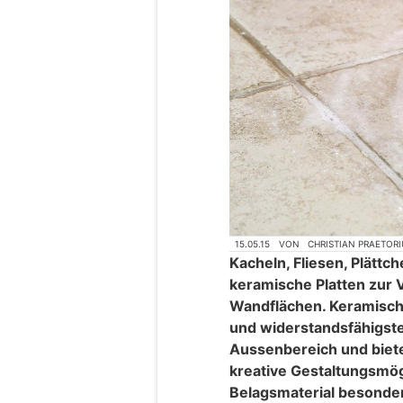
15.05.15
VON
CHRISTIAN PRAETORI
Kacheln, Fliesen, Plättch
keramische Platten zur 
Wandflächen. Keramische
und widerstandsfähigst
Aussenbereich und biet
kreative Gestaltungsmög
Belagsmaterial besonder