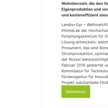
Wohnbereich, die den V
Eigenproduktion und ver
und kosteneffizient steu
Landis+Gyr – Weltmarktfü
iHomeLab der Hochschule
Forschungszentrum für Ge
Lösung entwickeln, welche
Prosumern, das sind Kon
Stromproduktion, optima
der Nutzer berücksichti
Februar 2016 gestartet u
Kommission für Technolog
Förderagentur für Innova
Projekt substantielle För
Weiterlesen