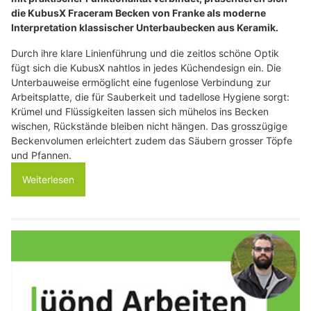
die KubusX Fraceram Becken von Franke als moderne
Interpretation klassischer Unterbaubecken aus Keramik.
Durch ihre klare Linienführung und die zeitlos schöne Optik
fügt sich die KubusX nahtlos in jedes Küchendesign ein. Die
Unterbauweise ermöglicht eine fugenlose Verbindung zur
Arbeitsplatte, die für Sauberkeit und tadellose Hygiene sorgt:
Krümel und Flüssigkeiten lassen sich mühelos ins Becken
wischen, Rückstände bleiben nicht hängen. Das grosszügige
Beckenvolumen erleichtert zudem das Säubern grosser Töpfe
und Pfannen.
Weiterlesen