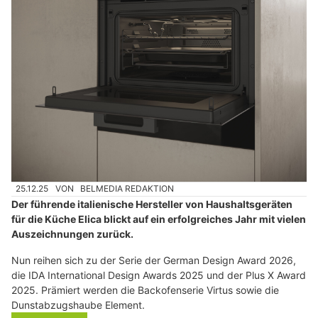
25.12.25
VON
BELMEDIA REDAKTION
Der führende italienische Hersteller von Haushaltsgeräten
für die Küche Elica blickt auf ein erfolgreiches Jahr mit vielen
Auszeichnungen zurück.
Nun reihen sich zu der Serie der German Design Award 2026,
die IDA International Design Awards 2025 und der Plus X Award
2025. Prämiert werden die Backofenserie Virtus sowie die
Dunstabzugshaube Element.