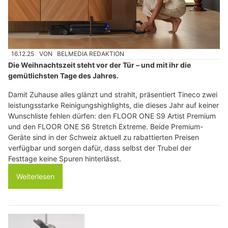
16.12.25
VON
BELMEDIA REDAKTION
Die Weihnachtszeit steht vor der Tür – und mit ihr die
gemütlichsten Tage des Jahres.
Damit Zuhause alles glänzt und strahlt, präsentiert Tineco zwei
leistungsstarke Reinigungshighlights, die dieses Jahr auf keiner
Wunschliste fehlen dürfen: den FLOOR ONE S9 Artist Premium
und den FLOOR ONE S6 Stretch Extreme. Beide Premium-
Geräte sind in der Schweiz aktuell zu rabattierten Preisen
verfügbar und sorgen dafür, dass selbst der Trubel der
Festtage keine Spuren hinterlässt.
Weiterlesen