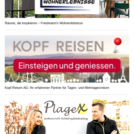
Räume, die inspirieren – Friedmann’s Wohnerlebnisse
Kopf Reisen AG: Ihr erfahrener Partner für Tages- und Mehrtagesreisen