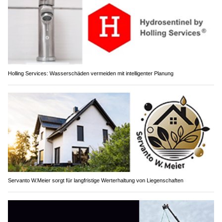
Holling Services: Wasserschäden vermeiden mit intelligenter Planung
Servanto W.Meier sorgt für langfristige Werterhaltung von Liegenschaften