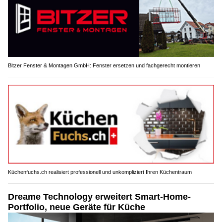
Bitzer Fenster & Montagen GmbH: Fenster ersetzen und fachgerecht montieren
Küchenfuchs.ch realisiert professionell und unkompliziert Ihren Küchentraum
Dreame Technology erweitert Smart-Home-
Portfolio, neue Geräte für Küche