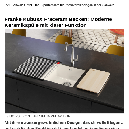
PVT-Schweiz GmbH: Ihr Expertenteam für Photovoltaikanlagen in der Schweiz
Franke KubusX Fraceram Becken: Moderne
Keramikspüle mit klarer Funktion
31.01.26
VON
BELMEDIA REDAKTION
Mit ihrem aussergewöhnlichen Design, das stilvolle Eleganz
mit praktischer Funktionalität verbindet, präsentieren sich