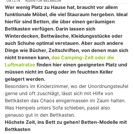
08.12.14
AGENTUR BELMEDIA
Wer wenig Platz zu Hause hat, braucht vor allem
funktionale Möbel, die viel Stauraum hergeben. Ideal
hierfür sind Betten, die über einen geräumigen
Bettkasten verfügen. Darin lassen sich
Winterdecken, Bettwäsche, Kleidungsstücke oder
auch Schuhe optimal verstauen. Aber auch andere
Dinge wie Bücher, Zeitschriften, von denen man sich
nicht trennen kann,
das Camping-Zelt oder die
Luftmatratze
finden hier einen geeigneten Platz und
müssen nicht im Gang oder im feuchten Keller
gelagert werden.
Besonders im Kinderzimmer, wo der Unordnungsteufel
gerne und oft zuschlägt, lässt sich mit Hilfe von
Bettkästen das Chaos einigermassen im Zaum halten.
Was Hempels unters Sofa schieben, passt also
genauso gut in den Bettkasten.
Höchste Zeit, ins Bett zu gehen! Betten-Modelle mit
Bettkasten