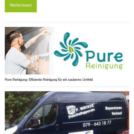
Weiterlesen
Pure Reinigung: Effiziente Reinigung für ein sauberes Umfeld