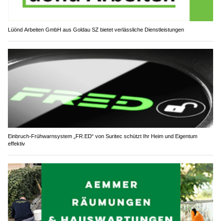
Lüönd Arbeiten GmbH aus Goldau SZ bietet verlässliche Dienstleistungen
Einbruch-Frühwarnsystem „FR.ED“ von Suritec schützt Ihr Heim und Eigentum
effektiv