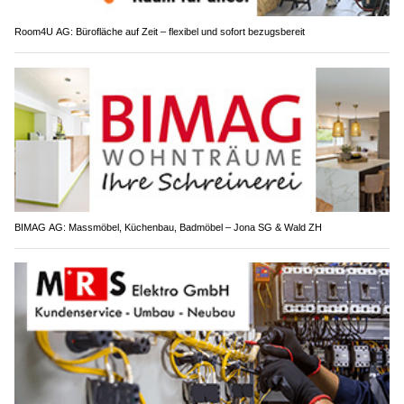
Room4U AG: Bürofläche auf Zeit – flexibel und sofort bezugsbereit
BIMAG AG: Massmöbel, Küchenbau, Badmöbel – Jona SG & Wald ZH