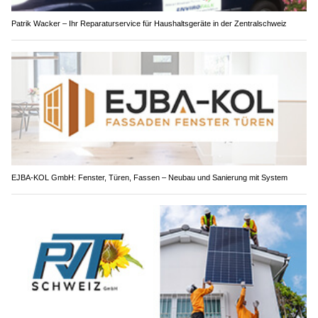
Patrik Wacker – Ihr Reparaturservice für Haushaltsgeräte in der Zentralschweiz
EJBA-KOL GmbH: Fenster, Türen, Fassen – Neubau und Sanierung mit System