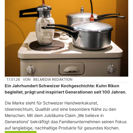
17.01.26
VON
BELMEDIA REDAKTION
Ein Jahrhundert Schweizer Kochgeschichte: Kuhn Rikon
begleitet, prägt und inspiriert Generationen seit 100 Jahren.
Die Marke steht für Schweizer Handwerkskunst,
Ideenreichtum, Qualität und eine besondere Nähe zu den
Menschen. Mit dem Jubiläums‑Claim „We believe in
Generations“ bekräftigt das Familienunternehmen seinen Fokus
auf langlebige, nachhaltige Produkte für gesundes Kochen.