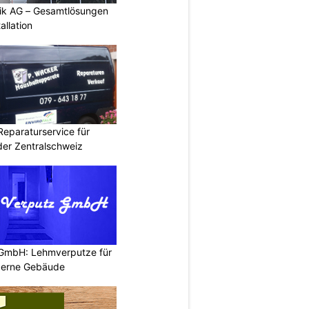
tik AG – Gesamtlösungen
allation
Reparaturservice für
der Zentralschweiz
 GmbH: Lehmverputze für
derne Gebäude