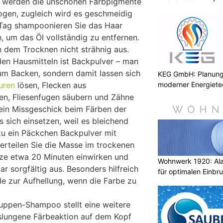
tt werden die unschönen Farbpigmente
gen, zugleich wird es geschmeidig
Tag shampoonieren Sie das Haar
, um das Öl vollständig zu entfernen.
h dem Trocknen nicht strähnig aus.
en Hausmitteln ist Backpulver – man
um Backen, sondern damit lassen sich
KEG GmbH: Planung 
moderner Energiete
uren
lösen, Flecken aus
en, Fliesenfugen säubern und Zähne
ein Missgeschick beim Färben der
es sich einsetzen, weil es bleichend
zu ein Päckchen Backpulver mit
rteilen Sie die Masse im trockenen
nze etwa 20 Minuten einwirken und
Wohnwerk 1920: Al
r sorgfältig aus. Besonders hilfreich
für optimalen Einbr
de zur Aufhellung, wenn die Farbe zu
uppen-Shampoo stellt eine weitere
sslungene Färbeaktion auf dem Kopf