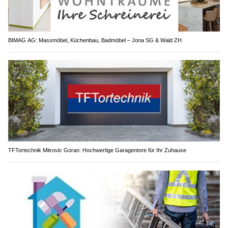
BIMAG AG: Massmöbel, Küchenbau, Badmöbel – Jona SG & Wald ZH
TFTortechnik Mitrovic Goran: Hochwertige Garagentore für Ihr Zuhause