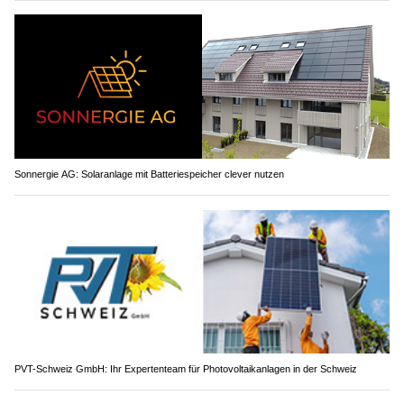
Sonnergie AG: Solaranlage mit Batteriespeicher clever nutzen
PVT-Schweiz GmbH: Ihr Expertenteam für Photovoltaikanlagen in der Schweiz