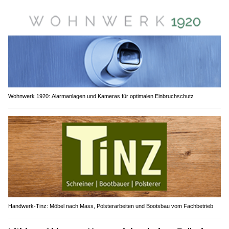
Wohnwerk 1920: Alarmanlagen und Kameras für optimalen Einbruchschutz
Handwerk-Tinz: Möbel nach Mass, Polsterarbeiten und Bootsbau vom Fachbetrieb