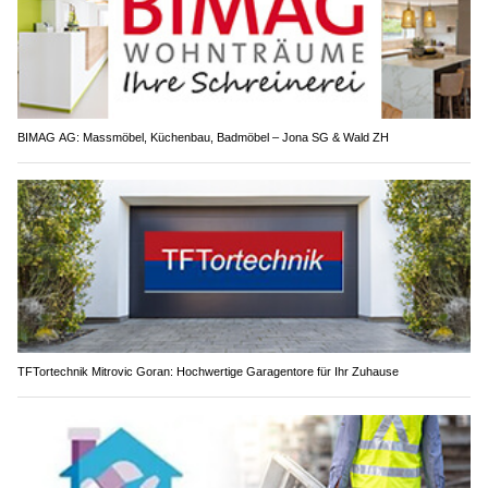
BIMAG AG: Massmöbel, Küchenbau, Badmöbel – Jona SG & Wald ZH
TFTortechnik Mitrovic Goran: Hochwertige Garagentore für Ihr Zuhause