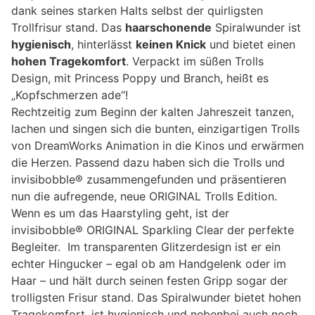
dank seines starken Halts selbst der quirligsten
Trollfrisur stand. Das
haarschonende
Spiralwunder ist
hygienisch
, hinterlässt
keinen Knick
und bietet einen
hohen Tragekomfort
. Verpackt im süßen Trolls
Design, mit Princess Poppy und Branch, heißt es
„Kopfschmerzen ade“!
Rechtzeitig zum Beginn der kalten Jahreszeit tanzen,
lachen und singen sich die bunten, einzigartigen Trolls
von DreamWorks Animation in die Kinos und erwärmen
die Herzen. Passend dazu haben sich die Trolls und
invisibobble® zusammengefunden und präsentieren
nun die aufregende, neue ORIGINAL Trolls Edition.
Wenn es um das Haarstyling geht, ist der
invisibobble® ORIGINAL Sparkling Clear der perfekte
Begleiter. Im transparenten Glitzerdesign ist er ein
echter Hingucker – egal ob am Handgelenk oder im
Haar – und hält durch seinen festen Gripp sogar der
trolligsten Frisur stand. Das Spiralwunder bietet hohen
Tragekomfort, ist hygienisch und nebenbei auch noch