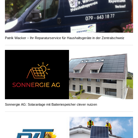
Patrik Wacker – Ihr Reparaturservice für Haushaltsgeräte in der Zentralschweiz
Sonnergie AG: Solaranlage mit Batteriespeicher clever nutzen