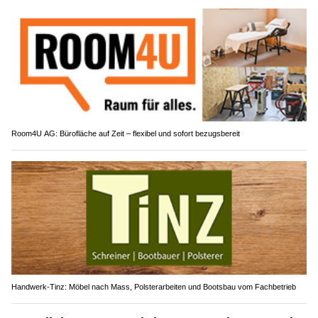
Room4U AG: Bürofläche auf Zeit – flexibel und sofort bezugsbereit
Handwerk-Tinz: Möbel nach Mass, Polsterarbeiten und Bootsbau vom Fachbetrieb