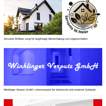
Servanto W.Meier sorgt für langfristige Werterhaltung von Liegenschaften
Winklinger Verputz GmbH: Lehmverputze für historische und moderne Gebäude