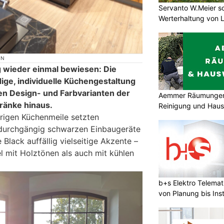
Servanto W.Meier sor
Werterhaltung von 
ON
 wieder einmal bewiesen: Die
ige, individuelle Küchengestaltung
len Design- und Farbvarianten der
Aemmer Räumungen 
ränke hinaus.
Reinigung und Hau
rigen Küchenmeile setzten
 durchgängig schwarzen Einbaugeräte
 Black auffällig vielseitige Akzente –
 mit Holztönen als auch mit kühlen
b+s Elektro Telema
von Planung bis Inst