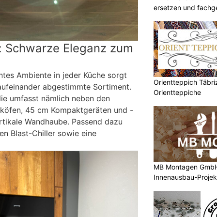
ersetzen und fachg
k: Schwarze Eleganz zum
ntes Ambiente in jeder Küche sorgt
Orientteppich Täbri
l aufeinander abgestimmte Sortiment.
Orientteppiche
lie umfasst nämlich neben den
cköfen, 45 cm Kompaktgeräten und -
ertikale Wandhaube. Passend dazu
en Blast-Chiller sowie eine
MB Montagen GmbH: 
Innenausbau-Projek