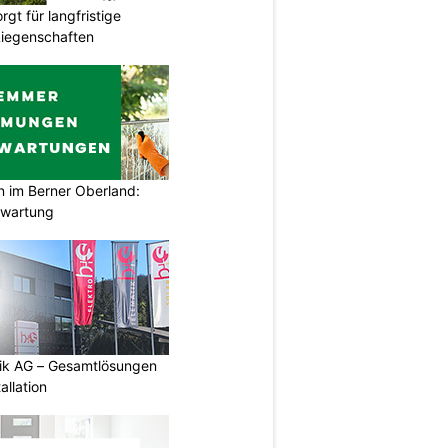
gt für langfristige
Liegenschaften
im Berner Oberland:
swartung
tik AG – Gesamtlösungen
allation