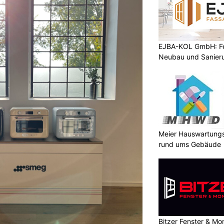
EJBA-KOL GmbH: Fen
Neubau und Sanier
Meier Hauswartungs
rund ums Gebäude
Bitzer Fenster & M