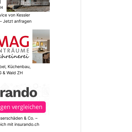
vice von Kessler
 Jetzt anfragen
el, Küchenbau,
G & Wald ZH
sserschäden & Co. –
ich mit insurando.ch