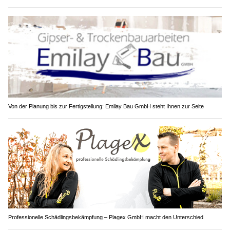
Von der Planung bis zur Fertigstellung: Emilay Bau GmbH steht Ihnen zur Seite
Professionelle Schädlingsbekämpfung – Plagex GmbH macht den Unterschied