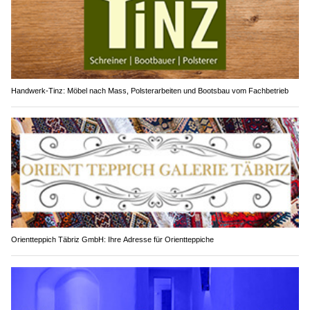
Handwerk-Tinz: Möbel nach Mass, Polsterarbeiten und Bootsbau vom Fachbetrieb
Orientteppich Täbriz GmbH: Ihre Adresse für Orientteppiche