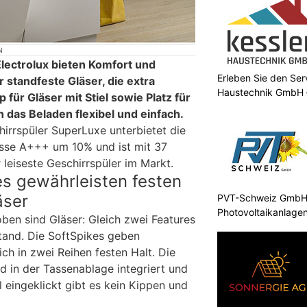
N
Electrolux bieten Komfort und
Erleben Sie den Ser
ür standfeste Gläser, die extra
Haustechnik GmbH –
 für Gläser mit Stiel sowie Platz für
as Beladen flexibel und einfach.
irrspüler SuperLuxe unterbietet die
asse A+++ um 10% und ist mit 37
leiseste Geschirrspüler im Markt.
es gewährleisten festen
äser
PVT-Schweiz GmbH: 
Photovoltaikanlagen
ben sind Gläser: Gleich zwei Features
Stand. Die SoftSpikes geben
ich in zwei Reihen festen Halt. Die
d in der Tassenablage integriert und
l eingeklickt gibt es kein Kippen und