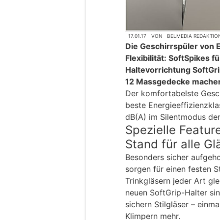
17.01.17
VON
BELMEDIA REDAKTIO
Die Geschirrspüler von 
Flexibilität: SoftSpikes f
Haltevorrichtung SoftGrip
12 Massgedecke machen d
Der komfortabelste Gesch
beste Energieeffizienzkl
dB(A) im Silentmodus der 
Spezielle Featur
Stand für alle Gl
Besonders sicher aufgeho
sorgen für einen festen 
Trinkgläsern jeder Art gle
neuen SoftGrip-Halter sin
sichern Stilgläser – einma
Klimpern mehr.