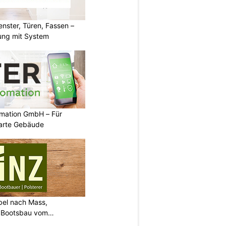
ster, Türen, Fassen –
ung mit System
mation GmbH – Für
arte Gebäude
bel nach Mass,
d Bootsbau vom