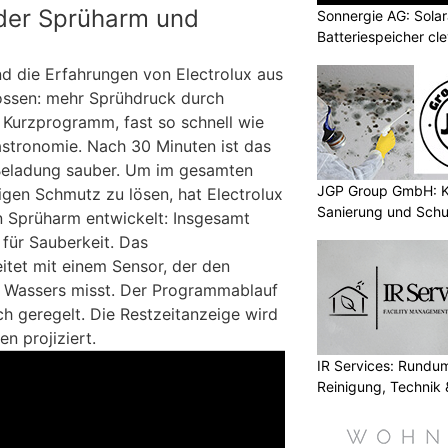
nder Sprüharm und
Sonnergie AG: Solar
Batteriespeicher cl
nd die Erfahrungen von Electrolux aus
ossen: mehr Sprühdruck durch
 Kurzprogramm, fast so schnell wie
stronomie. Nach 30 Minuten ist das
 Beladung sauber. Um im gesamten
JGP Group GmbH: K
gen Schmutz zu lösen, hat Electrolux
Sanierung und Schu
n Sprüharm entwickelt: Insgesamt
für Sauberkeit. Das
tet mit einem Sensor, der den
 Wassers misst. Der Programmablauf
ch geregelt. Die Restzeitanzeige wird
n projiziert.
IR Services: Rundum
Reinigung, Technik 