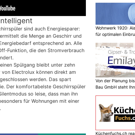
ntelligent
Wohnwerk 1920: Al
hirrspüler sind auch Energiesparer:
für optimalen Einbr
rmittelt die Menge an Geschirr und
nergiebedarf entsprechend an. Alle
ff-Funktion, die den Stromverbrauch
ndert.
einen Spülgang bleibt unter zehn
er von Electrolux können direkt am
geschlossen werden. Das spart
Von der Planung bis 
ie. Der komfortabelste Geschirrspüler
Bau GmbH steht Ihn
Silentmodus so leise, dass man ihn
besonders für Wohnungen mit einer
.
Küchenfuchs.ch reali