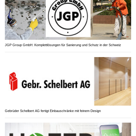
JGP Group GmbH: Komplettlösungen für Sanierung und Schutz in der Schweiz
Gebrüder Schelbert AG fertigt Einbauschränke mit feinem Design