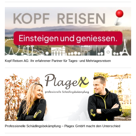
Kopf Reisen AG: Ihr erfahrener Partner für Tages- und Mehrtagesreisen
Professionelle Schädlingsbekämpfung – Plagex GmbH macht den Unterschied