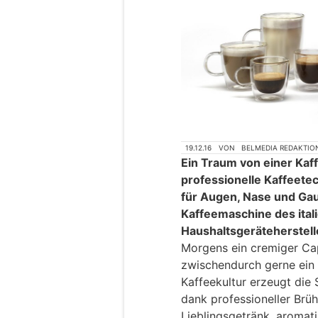
19.12.16
VON
BELMEDIA REDAKTIO
Ein Traum von einer Ka
professionelle Kaffeetec
für Augen, Nase und Ga
Kaffeemaschine des ital
Haushaltsgeräteherstell
Morgens ein cremiger Ca
zwischendurch gerne ein E
Kaffeekultur erzeugt die
dank professioneller Brü
Lieblingsgetränk, aromat