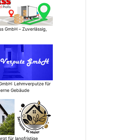
s GmbH – Zuverlässig,
 GmbH: Lehmverputze für
derne Gebäude
gt für langfristige