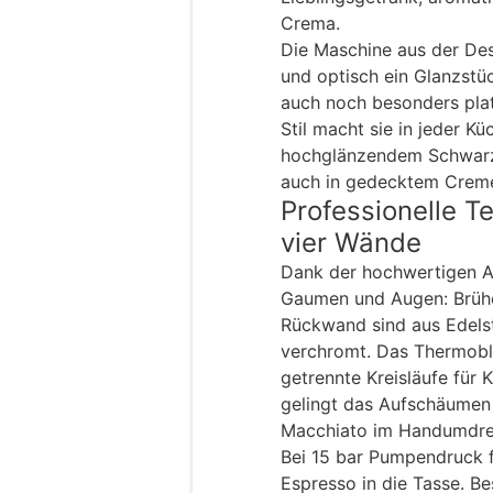
Crema.
Die Maschine aus der Desi
und optisch ein Glanzstü
auch noch besonders pla
Stil macht sie in jeder Kü
hochglänzendem Schwarz 
auch in gedecktem Creme
Professionelle T
vier Wände
Dank der hochwertigen A
Gaumen und Augen: Brühei
Rückwand sind aus Edelst
verchromt. Das Thermobl
getrennte Kreisläufe für
gelingt das Aufschäumen
Macchiato im Handumdre
Bei 15 bar Pumpendruck fl
Espresso in die Tasse. Be