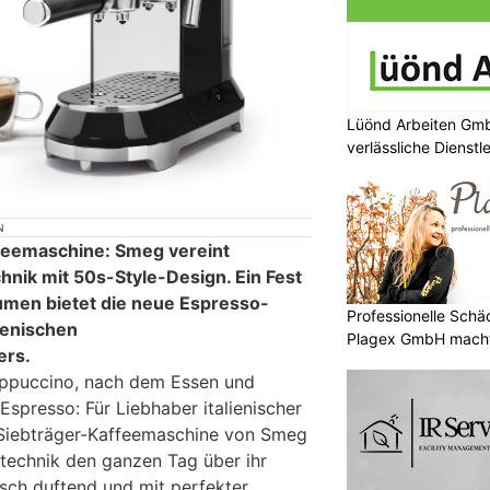
Lüönd Arbeiten Gmb
verlässliche Dienstl
N
ffeemaschine: Smeg vereint
hnik mit 50s-Style-Design. Ein Fest
umen bietet die neue Espresso-
Professionelle Sch
ienischen
Plagex GmbH macht
ers.
ppuccino, nach dem Essen und
spresso: Für Liebhaber italienischer
 Siebträger-Kaffeemaschine von Smeg
htechnik den ganzen Tag über ihr
isch duftend und mit perfekter