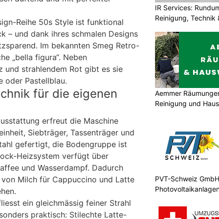
IR Services: Rundum
Reinigung, Technik 
gn-Reihe 50s Style ist funktional
ck – und dank ihres schmalen Designs
tzsparend. Im bekannten Smeg Retro-
che „bella figura“. Neben
und strahlendem Rot gibt es sie
 oder Pastellblau.
echnik für die eigenen
Aemmer Räumungen 
Reinigung und Hau
usstattung erfreut die Maschine
nheit, Siebträger, Tassenträger und
ahl gefertigt, die Bodengruppe ist
ock-Heizsystem verfügt über
 Kaffee und Wasserdampf. Dadurch
 von Milch für Cappuccino und Latte
PVT-Schweiz GmbH: 
Photovoltaikanlagen
hen.
iesst ein gleichmässig feiner Strahl
sonders praktisch: Stilechte Latte-