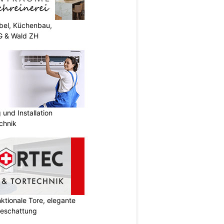
el, Küchenbau,
G & Wald ZH
und Installation
chnik
tionale Tore, elegante
Beschattung