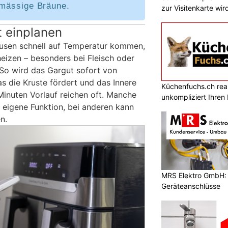
hmässige Bräune.
zur Visitenkarte wir
t einplanen
eusen schnell auf Temperatur kommen,
heizen – besonders bei Fleisch oder
 So wird das Gargut sofort von
s die Kruste fördert und das Innere
Küchenfuchs.ch reali
i Minuten Vorlauf reichen oft. Manche
unkompliziert Ihre
e eigene Funktion, bei anderen kann
n.
MRS Elektro GmbH: E
Geräteanschlüsse