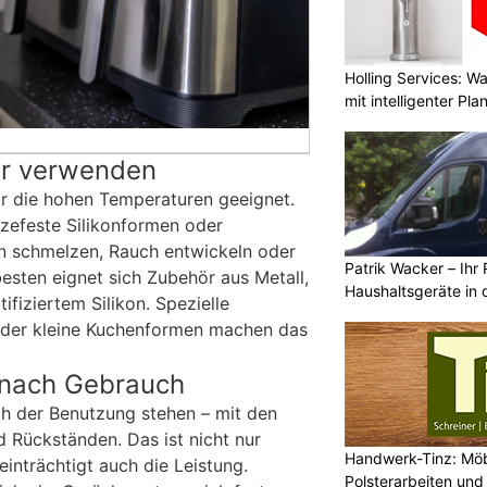
Holling Services: 
mit intelligenter Pl
ör verwenden
für die hohen Temperaturen geeignet.
itzefeste Silikonformen oder
n schmelzen, Rauch entwickeln oder
Patrik Wacker – Ihr 
esten eignet sich Zubehör aus Metall,
Haushaltsgeräte in 
ifiziertem Silikon. Spezielle
 oder kleine Kuchenformen machen das
 nach Gebrauch
ch der Benutzung stehen – mit den
d Rückständen. Das ist nicht nur
Handwerk-Tinz: Mö
inträchtigt auch die Leistung.
Polsterarbeiten un