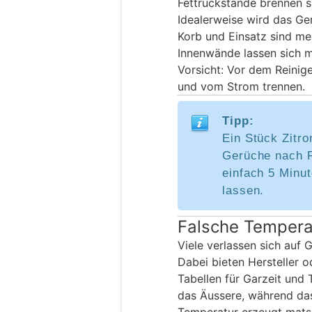
Fettrückstände brennen si
Idealerweise wird das Ge
Korb und Einsatz sind me
Innenwände lassen sich m
Vorsicht: Vor dem Reinig
und vom Strom trennen.
Tipp:
Ein Stück Zitro
Gerüche nach F
einfach 5 Minut
lassen.
Falsche Tempera
Viele verlassen sich auf 
Dabei bieten Hersteller o
Tabellen für Garzeit und
das Äussere, während das 
Temperatur erzeugt matsch