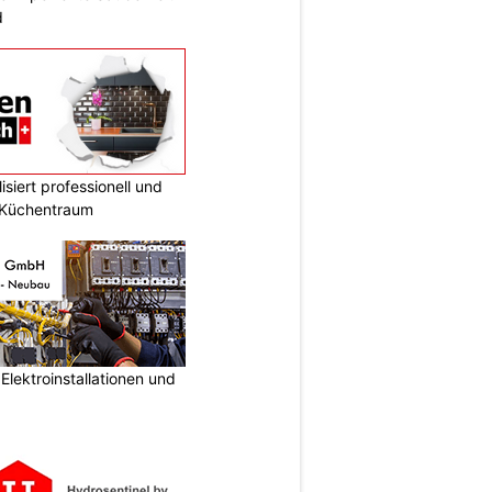
d
siert professionell und
n Küchentraum
lektroinstallationen und