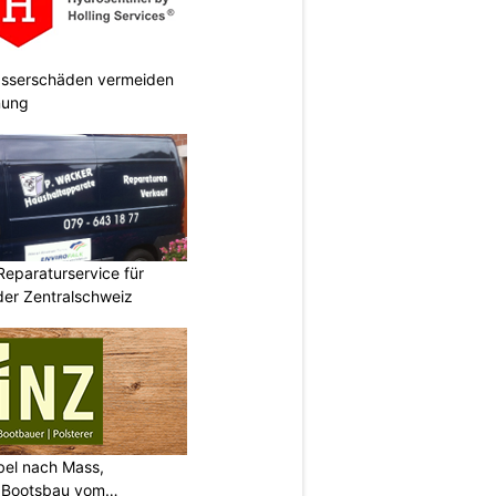
Wasserschäden vermeiden
anung
Reparaturservice für
der Zentralschweiz
bel nach Mass,
d Bootsbau vom