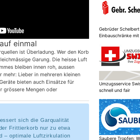
Gebrüder Schelbert 
Einbauschränke mit
 auf einmal
rquellen ist Überladung. Wer den Korb
ngleichmässige Garung. Die heisse Luft
ommes bleiben innen roh, aussen
er mehr: Lieber in mehreren kleinen
Geräte bieten auch Einsätze für
Umzugsservice Swis
ür grössere Mengen oder
schnell und fair
essert sich die Garqualität
der Frittierkorb nur zu etwa
d – optimale Luftzirkulation
Saubere Tropfen: W