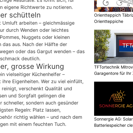
n eigene Richtwerte zu notieren.
er schütteln
Orientteppich Täbri
Orientteppiche
 Umluft arbeiten – gleichmässige
nur durch Wenden oder leichtes
i Pommes, Nuggets oder kleinen
 das aus. Nach der Hälfte der
ewegen oder das Gargut wenden – das
schmack deutlich.
hler, grosse Wirkung
TFTortechnik Mitro
Garagentore für Ihr
ein vielseitiger Küchenhelfer –
hre Eigenheiten. Wer zu viel einfüllt,
 reinigt, verschenkt Qualität und
sen und Sorgfalt gelingen die
ur schneller, sondern auch gesünder
igsten Regeln: Platz lassen,
behör richtig wählen – und nach dem
Sonnergie AG: Solar
gen mit einem feuchten Tuch.
Batteriespeicher cl