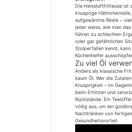
Die Heissluftfritteuse ist
knusprige Hähnchenteile
aufgewärmte Reste – viel
jeder weiss, wie man das 
führen zu schlechten Erg
oder gar gefährlichen Sit
Stolperfallen kennt, kann
Küchenhelfer ausschöpfen 
Zu viel Öl verwe
Anders als klassische Fri
kaum Öl. Wer die Zutaten 
Knusprigkeit – im Gegentei
beim Erhitzen und verur
Rückstände. Ein Teelöffel
völlig aus, um ein goldbr
Nachtränken von fertigem
Gesundheitsvorteil.