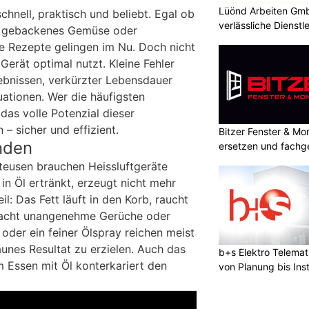
Lüönd Arbeiten Gmb
 schnell, praktisch und beliebt. Egal ob
verlässliche Dienstl
, gebackenes Gemüse oder
e Rezepte gelingen im Nu. Doch nicht
Gerät optimal nutzt. Kleine Fehler
ebnissen, verkürzter Lebensdauer
uationen. Wer die häufigsten
 das volle Potenzial dieser
– sicher und effizient.
Bitzer Fenster & M
nden
ersetzen und fachg
tteusen brauchen Heissluftgeräte
in Öl ertränkt, erzeugt nicht mehr
l: Das Fett läuft in den Korb, raucht
sacht unangenehme Gerüche oder
 oder ein feiner Ölspray reichen meist
aunes Resultat zu erzielen. Auch das
b+s Elektro Telema
 Essen mit Öl konterkariert den
von Planung bis Inst