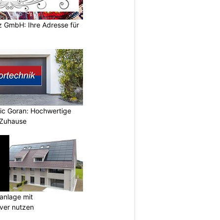
z GmbH: Ihre Adresse für
vic Goran: Hochwertige
 Zuhause
anlage mit
ever nutzen