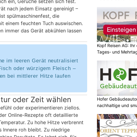
ch ein, Gerüche setzen sich fest.
Fachbetrieb
rät nach jedem Einsatz gereinigt –
ist spülmaschinenfest, die
it einem feuchten Tuch auswischen.
en immer das Gerät abkühlen lassen
Kopf Reisen AG: Ihr 
Tages- und Mehrtag
ne im leeren Gerät neutralisiert
isch oder würzigem Fleisch –
en bei mittlerer Hitze laufen
tur oder Zeit wählen
Hofer Gebäudeauto
nachhaltige und sm
Gefühl oder experimentieren ziellos.
der Online-Rezepte oft detaillierte
 Temperatur. Zu hohe Hitze verbrennt
Innere roh bleibt. Zu niedrige
ige Resultate. Es lohnt sich, für