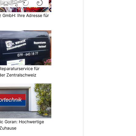
z GmbH: Ihre Adresse für
Reparaturservice für
der Zentralschweiz
vic Goran: Hochwertige
 Zuhause