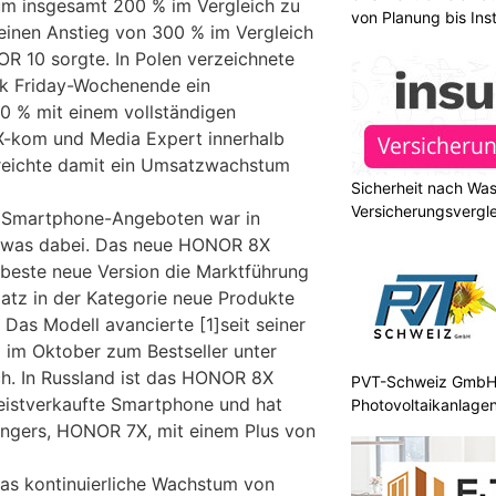
um insgesamt 200 % im Vergleich zu
von Planung bis Inst
 einen Anstieg von 300 % im Vergleich
R 10 sorgte. In Polen verzeichnete
k Friday-Wochenende ein
 % mit einem vollständigen
X-kom und Media Expert innerhalb
reichte damit ein Umsatzwachstum
Sicherheit nach Wa
Versicherungsvergle
R Smartphone-Angeboten war in
 etwas dabei. Das neue HONOR 8X
beste neue Version die Marktführung
latz in der Kategorie neue Produkte
Das Modell avancierte [1]seit seiner
 im Oktober zum Bestseller unter
h. In Russland ist das HONOR 8X
PVT-Schweiz GmbH: 
meistverkaufte Smartphone und hat
Photovoltaikanlagen
ngers, HONOR 7X, mit einem Plus von
as kontinuierliche Wachstum von