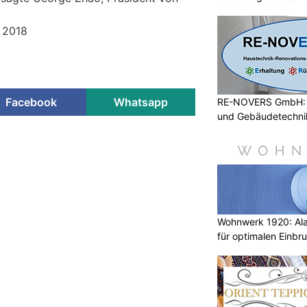
1 2018
Facebook
Whatsapp
RE-NOVERS GmbH: A
und Gebäudetechni
rsteller elica präsentiert
stem & smarte
ON
 2026 präsentiert Elica als Teil
Wohnwerk 1920: Al
Entwicklung von Lösungen, die die
für optimalen Einbr
Raum für Funktion, Ästhetik und
, die neue matt weisse Version von
stem, und Luna, die Hängelampe,
urch fortschrittliches