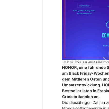
03.12.18
VON
BELMEDIA REDAKTIO
HONOR, eine führende 
am Black Friday-Wochen
dem Mittleren Osten un
Umsatzentwicklung. HO
Bestsellerlisten in Frank
Grossbritannien an.
Die diesjährigen Zahlen 
Monday-Wochenende in al