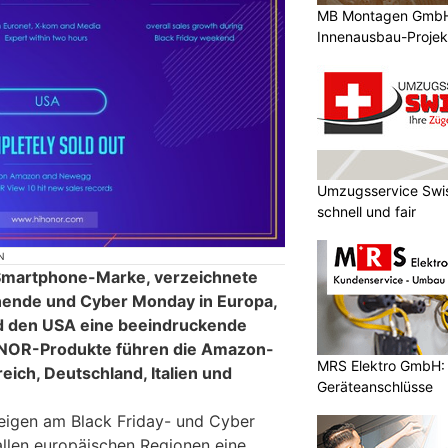
MB Montagen GmbH: 
Innenausbau-Projek
Umzugsservice Swis
schnell und fair
N
Smartphone-Marke, verzeichnete
ende und Cyber Monday in Europa,
d den USA eine beeindruckende
NOR-Produkte führen die Amazon-
MRS Elektro GmbH: E
reich, Deutschland, Italien und
Geräteanschlüsse
zeigen am Black Friday- und Cyber
len europäischen Regionen eine