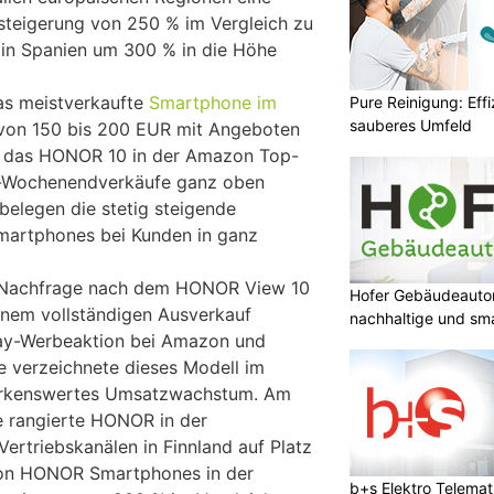
eigerung von 250 % im Vergleich zu
 in Spanien um 300 % in die Höhe
as meistverkaufte
Smartphone im
Pure Reinigung: Effi
sauberes Umfeld
 von 150 bis 200 EUR mit Angeboten
nd das HONOR 10 in der Amazon Top-
ay-Wochenendverkäufe ganz oben
belegen die stetig steigende
martphones bei Kunden in ganz
e Nachfrage nach dem HONOR View 10
Hofer Gebäudeauto
inem vollständigen Ausverkauf
nachhaltige und sm
day-Werbeaktion bei Amazon und
verzeichnete dieses Modell im
merkenswertes Umsatzwachstum. Am
 rangierte HONOR in der
 Vertriebskanälen in Finnland auf Platz
von HONOR Smartphones in der
b+s Elektro Telema