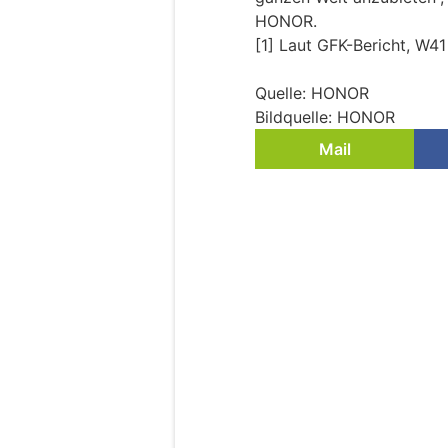
HONOR.
[1] Laut GFK-Bericht, W4
Quelle: HONOR
Bildquelle: HONOR
Mail
EuroCucina 2026: He
All-in-One-Kochsy
Pendelleuchte
22.02.26
VON
BELMEDIA REDAKTI
Im Rahmen der EuroCucina
seiner kontinuierlichen 
Küche als einheitlichen 
Technologie konzipieren
Lhov, dem All-in-One-Sy
die das Küchenerlebnis d