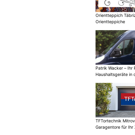
ert.
te und einzige All-in-One-Kochsystem
Orientteppich Täbri
feld, Backofen und Absaugung
Orientteppiche
ompasso d’Oro für seine
ologische Vision ausgezeichnet
 Projekts stehen beispiellose
grösserer Backofen, automatische
bsaugsystem, das Dampf und Gerüche
sondern erstmals auch aus dem
Patrik Wacker – Ihr 
Haushaltsgeräte in 
etet
TFTortechnik Mitro
Garagentore für Ihr