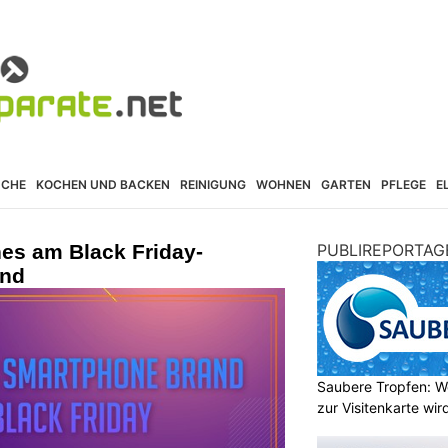
ÜCHE
KOCHEN UND BACKEN
REINIGUNG
WOHNEN
GARTEN
PFLEGE
E
s am Black Friday-
PUBLIREPORTAG
end
Saubere Tropfen: W
zur Visitenkarte wir