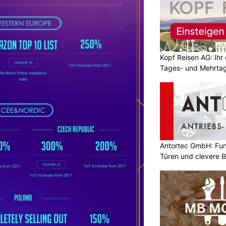
Kopf Reisen AG: Ihr 
Tages- und Mehrtag
Antortec GmbH: Funk
Türen und clevere 