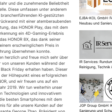
hr und die zunehmende Beliebtheit
elle. Diese umfassen unter anderem
 branchenführenden KI-gestützten
EJBA-KOL GmbH: Fen
rückwand mit einer atemberaubenden
Neubau und Sanier
tung, das HONOR Play, das mit dem
rkennung ein 4D-Gaming-Erlebnis
e das HONOR 8X, das dank seiner
einem erschwinglichem Preis in
führung übernehmen konnte.
en herzlich und freue mich sehr über
IR Services: Rundum
ir von unseren Kunden während der
Reinigung, Technik 
Black Friday erhalten haben. Dieser
 der Höhepunkt eines erfolgreichen
OR, und wir freuen uns auf ein
ahr 2019. Wir tun weiterhin unser
en Technologien und innovativem
 die besten Smartphones mit dem
nis für alle unsere Kunden auf der
JGP Group GmbH: K
Sanierung und Schu
 sagte George Zhao, Präsident von