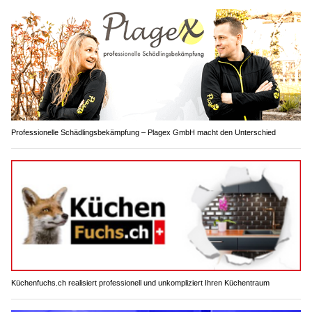
Professionelle Schädlingsbekämpfung – Plagex GmbH macht den Unterschied
Küchenfuchs.ch realisiert professionell und unkompliziert Ihren Küchentraum