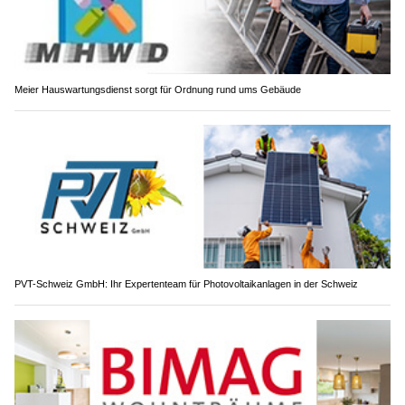
Meier Hauswartungsdienst sorgt für Ordnung rund ums Gebäude
PVT-Schweiz GmbH: Ihr Expertenteam für Photovoltaikanlagen in der Schweiz